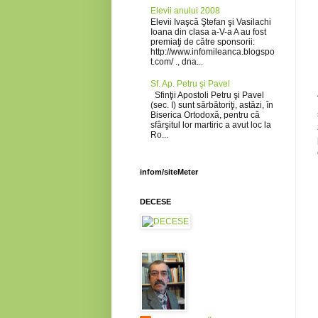
Elevii anului 2008
Elevii Ivaşcă Ştefan şi Vasilachi
Ioana din clasa a-V-a A au fost
premiaţi de către sponsorii:
http://www.infomileanca.blogspo
t.com/ ., dna...
Sf. Ap. Petru şi Pavel
Sfinţii Apostoli Petru şi Pavel
(sec. I) sunt sărbătoriţi, astăzi, în
Biserica Ortodoxă, pentru că
sfârşitul lor martiric a avut loc la
Ro...
infom/siteMeter
DECESE