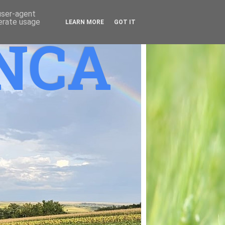
 user-agent
nerate usage
LEARN MORE
GOT IT
ANCA