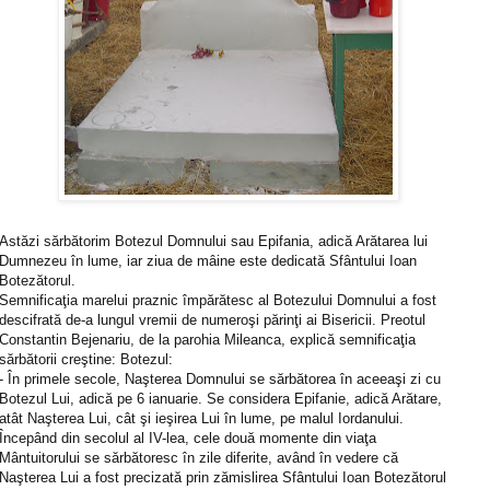
Astăzi sărbătorim Botezul Domnului sau Epifania, adică Arătarea lui
Dumnezeu în lume, iar ziua de mâine este dedicată Sfântului Ioan
Botezătorul.
Semnificaţia marelui praznic împărătesc al Botezului Domnului a fost
descifrată de-a lungul vremii de numeroşi părinţi ai Bisericii. Preotul
Constantin Bejenariu, de la parohia Mileanca, explică semnificaţia
sărbătorii creştine: Botezul:
- În primele secole, Naşterea Domnului se sărbătorea în aceeaşi zi cu
Botezul Lui, adică pe 6 ianuarie. Se considera Epifanie, adică Arătare,
atât Naşterea Lui, cât şi ieşirea Lui în lume, pe malul Iordanului.
Începând din secolul al IV-lea, cele două momente din viaţa
Mântuitorului se sărbătoresc în zile diferite, având în vedere că
Naşterea Lui a fost precizată prin zămislirea Sfântului Ioan Botezătorul