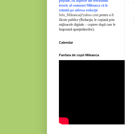
poştale, cu aspecte ale trecutului
istoric al comunei Mileanca să le
trimită pe adresa redacţie
Info_Mileanca@yahoo.com
pentru a fi
făcute publice (Redacţia, le copiază prin
mijloacele digitale – copiere după care le
înapoiază aparţinătorilor).
Calendar
Fanfara de copii Mileanca