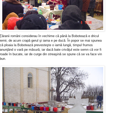
Ţăranii români considerau în vechime că până la Bobotează e dricul
iernii, de acum crapă gerul şi iarna e pe ducă. În popor se mai spunea
că ploaia la Bobotează prevesteşte o iarnă lungă, timpul frumos
anunţând o vară pe măsură, iar dacă bate crivăţul este semn că vor fi
roade în bucate, iar de curge din streaşină se spune că se va face vin
bun.