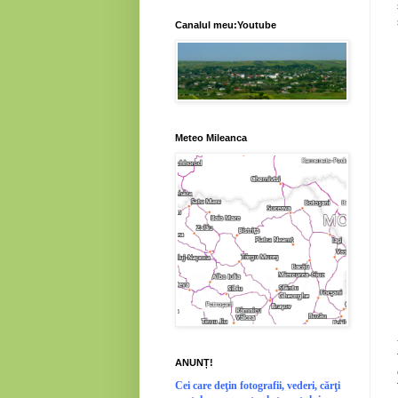
Canalul meu:Youtube
Meteo Mileanca
ANUNȚ!
Cei
care deţin fotografii, vederi, cărţi