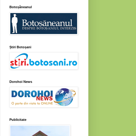
Botoșăneanul
Știri Botoșani
Dorohoi News
Publicitate