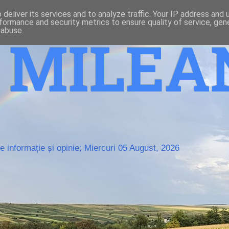
deliver its services and to analyze traffic. Your IP address and
formance and security metrics to ensure quality of service, ge
 abuse.
o MILE
 informație și opinie; Miercuri 05 August, 2026