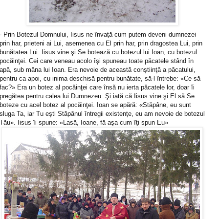
- Prin Botezul Domnului, Iisus ne învaţă cum putem deveni dumnezei
prin har, prieteni ai Lui, asemenea cu El prin har, prin dragostea Lui, prin
bunătatea Lui. Iisus vine şi Se botează cu botezul lui Ioan, cu botezul
pocăinţei. Cei care veneau acolo îşi spuneau toate păcatele stând în
apă, sub mâna lui Ioan. Era nevoie de această conştiinţă a păcatului,
pentru ca apoi, cu inima deschisă pentru bunătate, să-l întrebe: «Ce să
fac?» Era un botez al pocăinţei care însă nu ierta păcatele lor, doar îi
pregătea pentru calea lui Dumnezeu. Şi iată că Iisus vine şi El să Se
boteze cu acel botez al pocăinţei. Ioan se apără: «Stăpâne, eu sunt
sluga Ta, iar Tu eşti Stăpânul întregii existenţe, eu am nevoie de botezul
Tău». Iisus îi spune: «Lasă, Ioane, fă aşa cum îţi spun Eu»