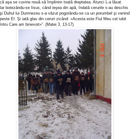
că aşa se cuvine nouă să împlinim toată dreptatea. Atunci L-a lăsat.
Iar botezându-se Iisus, când ieşea din apă, îndată cerurile s-au deschis
şi Duhul lui Dumnezeu s-a văzut pogorându-se ca un porumbel şi venind
peste El. Şi iată glas din ceruri zicând: «Acesta este Fiul Meu cel iubit
întru Care am binevoit»“. (Matei 3, 13-17).