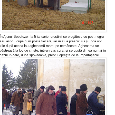
În Ajunul Bobotezei, la 5 ianuarie, creştinii se pregătesc cu post negru
sau aspru, după cum poate fiecare, iar în ziua praznicului şi încă opt
zile după aceea iau agheasmă mare, pe nemâncate. Agheasma se
păstrează la loc de cinste, într-un vas curat şi se gustă din ea numai în
cazul în care, după spovedanie, preotul opreşte de la împărtăşanie.