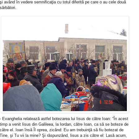
şi având în vedere semnificaţia cu totul diferită pe care o au cele două
sărbători.
- Evanghelia relatează astfel botezarea lui Iisus de către Ioan: “În acest
timp a venit Iisus din Galileea, la Iordan, către Ioan, ca să se boteze de
către el. Ioan însă Îl oprea, zicând: Eu am trebuinţă să fiu botezat de
Tine, şi Tu vii la mine? Şi răspunzând, Iisus a zis către el: Lasă acum,