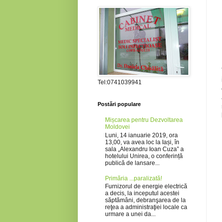
Tel:0741039941
Postări populare
Mișcarea pentru Dezvoltarea
Moldovei
Luni, 14 ianuarie 2019, ora
13,00, va avea loc la Iași, în
sala „Alexandru Ioan Cuza” a
hotelului Unirea, o conferință
publică de lansare...
Primăria ...paralizată!
Furnizorul de energie electrică
a decis, la inceputul acestei
săptămâni, debranşarea de la
reţea a administraţiei locale ca
urmare a unei da...