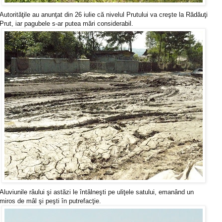
Autorităţile au anunţat din 26 iulie că nivelul Prutului va creşte la Rădăuţi
Prut, iar pagubele s-ar putea mări considerabil.
Aluviunile râului şi astăzi le întâlneşti pe uliţele satului, emanând un
miros de mâl şi peşti în putrefacţie.