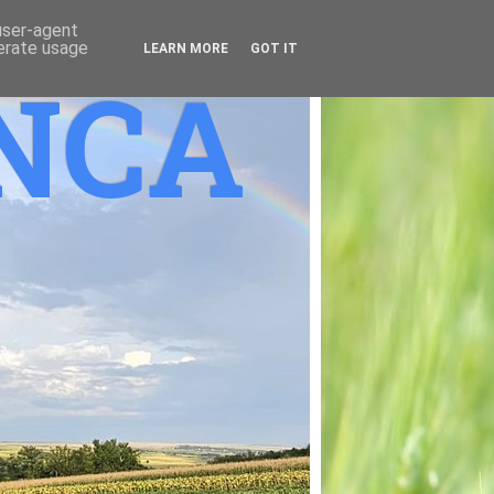
 user-agent
nerate usage
LEARN MORE
GOT IT
ANCA