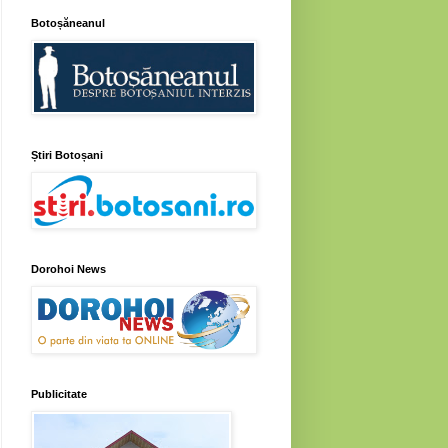
Botoșăneanul
Știri Botoșani
Dorohoi News
Publicitate