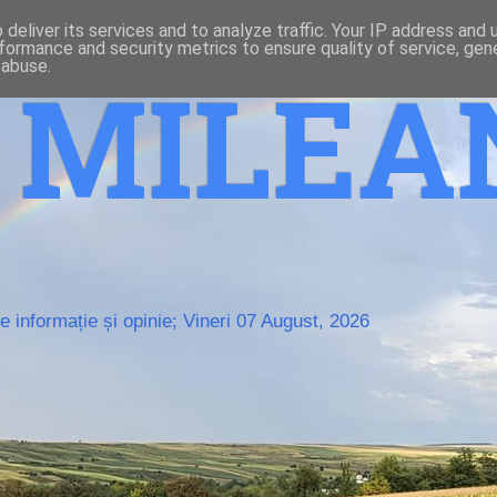
deliver its services and to analyze traffic. Your IP address and
formance and security metrics to ensure quality of service, ge
 abuse.
o MILE
 informație și opinie; Vineri 07 August, 2026