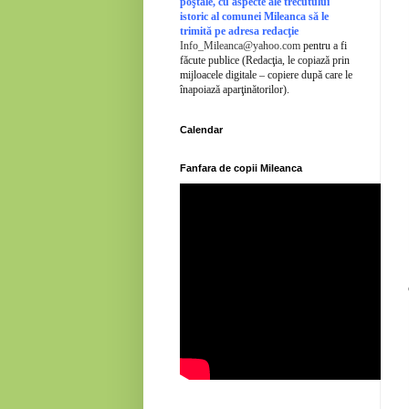
poştale, cu aspecte ale trecutului
istoric al comunei Mileanca să le
trimită pe adresa redacţie
Info_Mileanca@yahoo.com
pentru a fi
făcute publice (Redacţia, le copiază prin
mijloacele digitale – copiere după care le
înapoiază aparţinătorilor).
Calendar
Fanfara de copii Mileanca