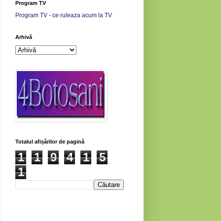
Program TV
Program TV - ce ruleaza acum la TV
Arhivă
Totalul afișărilor de pagină
1
1
9
4
1
5
1