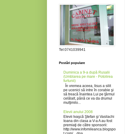
Tel:0741039941
Postări populare
Duminica a 9-a după Rusalii
(Umblarea pe mare - Potolirea
furtunii)
În vremea aceea, Iisus a silit
pe ucenici să intre în corabie şi
să treacă înaintea Lui pe ţărmul
celălalt, până ce va da drumul
mulţimilo...
Elevii anului 2008
Elevii Ivaşcă Ştefan şi Vasilachi
Ioana din clasa a-V-a A au fost
premiaţi de către sponsorii:
http://www.infomileanca.blogspo
t.com/ ., dna...