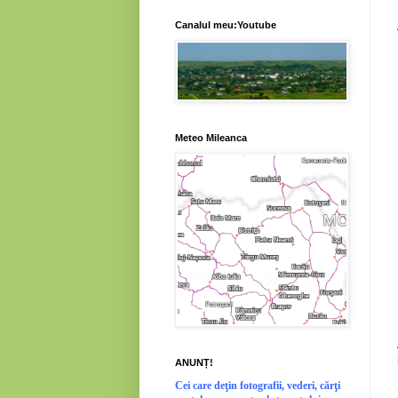
Canalul meu:Youtube
Meteo Mileanca
ANUNȚ!
Cei
care deţin fotografii, vederi, cărţi