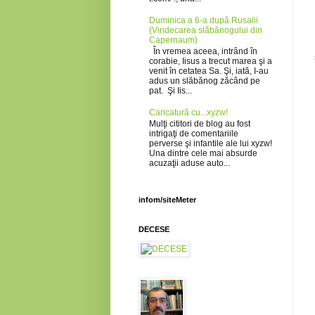
Duminica a 6-a după Rusalii
(Vindecarea slăbănogului din
Capernaum)
În vremea aceea, intrând în
corabie, Iisus a trecut marea şi a
venit în cetatea Sa. Şi, iată, I-au
adus un slăbănog zăcând pe
pat. Şi Iis...
Caricatură cu...xyzw!
Mulţi cititori de blog au fost
intrigaţi de comentariile
perverse şi infantile ale lui xyzw!
Una dintre cele mai absurde
acuzaţii aduse auto...
infom/siteMeter
DECESE