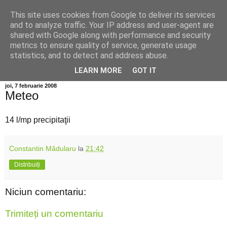
This site uses cookies from Google to deliver its services
Info MILEANCA
and to analyze traffic. Your IP address and user-agent are
shared with Google along with performance and security
metrics to ensure quality of service, generate usage
BINE AȚI VENIT! *Jurnal online de informație și opinie;
statistics, and to detect and address abuse.
Vineri 07 August, 2026
LEARN MORE
GOT IT
joi, 7 februarie 2008
Meteo
14 l/mp precipitaţii
Constantin Mădularu
la
21:42
Distribuiți
Niciun comentariu:
Trimiteți un comentariu