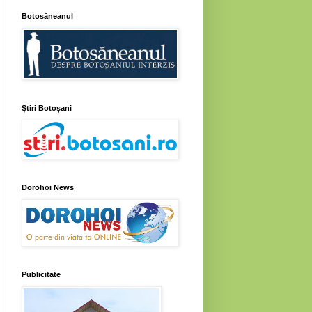
Botoșăneanul
Știri Botoșani
Dorohoi News
Publicitate