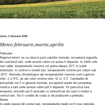
vineri, 1 februarie 2008
Meteo:februarie,martie,aprilie
Februarie
Regimul termic se va situa in jurul valorilor normale, exceptand regiunile
din sud-estul tarii, unde aceste valori vor putea fi depasite. In zilele cele
mai calde, temperaturile maxime vor putea depasi 15°C in sudul
teritoriului. In centrul si nordul tarii, temperaturile minime pot cobori sub
-20°C. Normele climatologice ale temperaturilor maxime sunt cuprinse
intre -1 si 8°C, iar ale celor minime intre -11 si -1°C. Cantitatile de
precipitatii vor fi in general normale, exceptand areale din jumatatea
nordica a tarii unde aceste valori pot fi depasite. Pe parcursul lunii,
temporar, ninsorile pot fi asociate cu intensificari de vant in nordul si
centrul tarii. Vor fi conditii de ceata si de producere a poleiului.
Martie
In unele regiuni din vestul tarii, temperaturile medii vor fi mai coborate