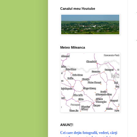
Canalul meu:Youtube
Meteo Mileanca
ANUNȚ!
Cei
care deţin fotografii, vederi, cărţi