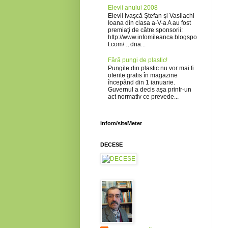
Elevii anului 2008
Elevii Ivaşcă Ştefan şi Vasilachi
Ioana din clasa a-V-a A au fost
premiaţi de către sponsorii:
http://www.infomileanca.blogspo
t.com/ ., dna...
Fără pungi de plastic!
Pungile din plastic nu vor mai fi
oferite gratis în magazine
începând din 1 ianuarie.
Guvernul a decis aşa printr-un
act normativ ce prevede...
infom/siteMeter
DECESE