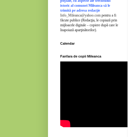
poştale, cu aspecte ale trecutului
istoric al comunei Mileanca să le
trimită pe adresa redacţie
Info_Mileanca@yahoo.com
pentru a fi
făcute publice (Redacţia, le copiază prin
mijloacele digitale – copiere după care le
înapoiază aparţinătorilor).
Calendar
Fanfara de copii Mileanca