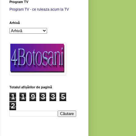
Program TV
Program TV - ce ruleaza acum la TV
Arhivă
Totalul afișărilor de pagină
1
1
9
3
3
5
2