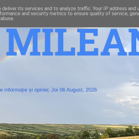
deliver its services and to analyze traffic. Your IP address and
formance and security metrics to ensure quality of service, ge
 abuse.
o MILE
 informație și opinie; Joi 06 August, 2026