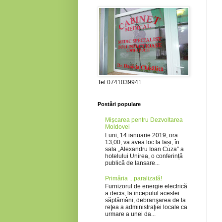
Tel:0741039941
Postări populare
Mișcarea pentru Dezvoltarea
Moldovei
Luni, 14 ianuarie 2019, ora
13,00, va avea loc la Iași, în
sala „Alexandru Ioan Cuza” a
hotelului Unirea, o conferință
publică de lansare...
Primăria ...paralizată!
Furnizorul de energie electrică
a decis, la inceputul acestei
săptămâni, debranşarea de la
reţea a administraţiei locale ca
urmare a unei da...