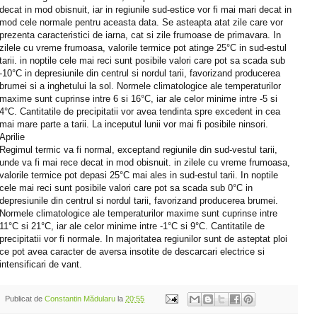
decat in mod obisnuit, iar in regiunile sud-estice vor fi mai mari decat in
mod cele normale pentru aceasta data. Se asteapta atat zile care vor
prezenta caracteristici de iarna, cat si zile frumoase de primavara. In
zilele cu vreme frumoasa, valorile termice pot atinge 25°C in sud-estul
tarii. in noptile cele mai reci sunt posibile valori care pot sa scada sub
-10°C in depresiunile din centrul si nordul tarii, favorizand producerea
brumei si a inghetului la sol. Normele climatologice ale temperaturilor
maxime sunt cuprinse intre 6 si 16°C, iar ale celor minime intre -5 si
4°C. Cantitatile de precipitatii vor avea tendinta spre excedent in cea
mai mare parte a tarii. La inceputul lunii vor mai fi posibile ninsori.
Aprilie
Regimul termic va fi normal, exceptand regiunile din sud-vestul tarii,
unde va fi mai rece decat in mod obisnuit. in zilele cu vreme frumoasa,
valorile termice pot depasi 25°C mai ales in sud-estul tarii. In noptile
cele mai reci sunt posibile valori care pot sa scada sub 0°C in
depresiunile din centrul si nordul tarii, favorizand producerea brumei.
Normele climatologice ale temperaturilor maxime sunt cuprinse intre
11°C si 21°C, iar ale celor minime intre -1°C si 9°C. Cantitatile de
precipitatii vor fi normale. In majoritatea regiunilor sunt de asteptat ploi
ce pot avea caracter de aversa insotite de descarcari electrice si
intensificari de vant.
Publicat de
Constantin Mădularu
la
20:55