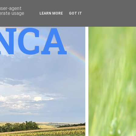
 user-agent
nerate usage
LEARN MORE
GOT IT
ANCA