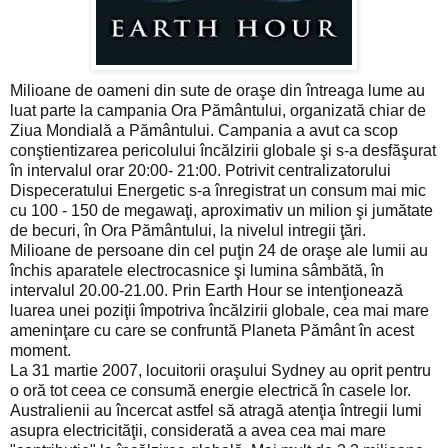
Milioane de oameni din sute de oraşe din întreaga lume au
luat parte la campania Ora Pământului, organizată chiar de
Ziua Mondială a Pământului. Campania a avut ca scop
conştientizarea pericolului încălzirii globale şi s-a desfăşurat
în intervalul orar 20:00- 21:00. Potrivit centralizatorului
Dispeceratului Energetic s-a înregistrat un consum mai mic
cu 100 - 150 de megawaţi, aproximativ un milion şi jumătate
de becuri, în Ora Pământului, la nivelul intregii ţări.
Milioane de persoane din cel puţin 24 de oraşe ale lumii au
închis aparatele electrocasnice şi lumina sâmbătă, în
intervalul 20.00-21.00. Prin Earth Hour se intenţionează
luarea unei poziţii împotriva încălzirii globale, cea mai mare
ameninţare cu care se confruntă Planeta Pământ în acest
moment.
La 31 martie 2007, locuitorii oraşului Sydney au oprit pentru
o oră tot ceea ce consumă energie electrică în casele lor.
Australienii au încercat astfel să atragă atenţia întregii lumi
asupra electricităţii, considerată a avea cea mai mare