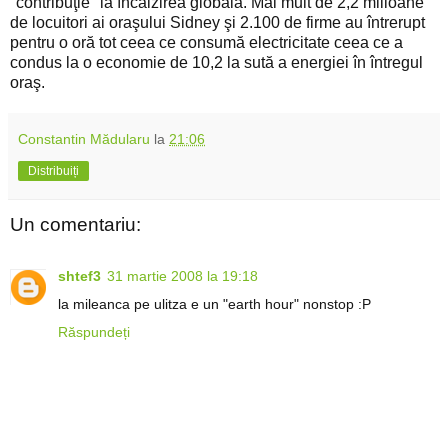
"contribuţie" la încălzirea globală. Mai mult de 2,2 milioane
de locuitori ai oraşului Sidney şi 2.100 de firme au întrerupt
pentru o oră tot ceea ce consumă electricitate ceea ce a
condus la o economie de 10,2 la sută a energiei în întregul
oraş.
Constantin Mădularu
la
21:06
Distribuiți
Un comentariu:
shtef3
31 martie 2008 la 19:18
la mileanca pe ulitza e un "earth hour" nonstop :P
Răspundeți