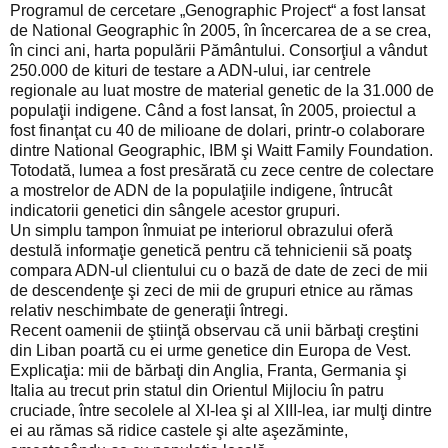
Programul de cercetare „Genographic Project“ a fost lansat
de National Geographic în 2005, în încercarea de a se crea,
în cinci ani, harta populării Pământului. Consorţiul a vândut
250.000 de kituri de testare a ADN-ului, iar centrele
regionale au luat mostre de material genetic de la 31.000 de
populaţii indigene. Când a fost lansat, în 2005, proiectul a
fost finanţat cu 40 de milioane de dolari, printr-o colaborare
dintre National Geographic, IBM şi Waitt Family Foundation.
Totodată, lumea a fost presărată cu zece centre de colectare
a mostrelor de ADN de la populaţiile indigene, întrucât
indicatorii genetici din sângele acestor grupuri.
Un simplu tampon înmuiat pe interiorul obrazului oferă
destulă informaţie genetică pentru că tehnicienii să poatş
compara ADN-ul clientului cu o bază de date de zeci de mii
de descendenţe şi zeci de mii de grupuri etnice au rămas
relativ neschimbate de generaţii întregi.
Recent oamenii de ştiinţă observau că unii bărbaţi creştini
din Liban poartă cu ei urme genetice din Europa de Vest.
Explicaţia: mii de bărbaţi din Anglia, Franta, Germania şi
Italia au trecut prin statul din Orientul Mijlociu în patru
cruciade, între secolele al XI-lea şi al XIII-lea, iar mulţi dintre
ei au rămas să ridice castele şi alte aşezăminte,