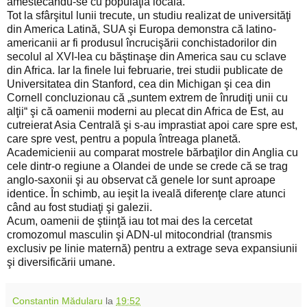
amestecându-se cu populaţia locală.
Tot la sfârşitul lunii trecute, un studiu realizat de universităţi
din America Latină, SUA şi Europa demonstra că latino-
americanii ar fi produsul încrucişării conchistadorilor din
secolul al XVI-lea cu băştinaşe din America sau cu sclave
din Africa. Iar la finele lui februarie, trei studii publicate de
Universitatea din Stanford, cea din Michigan şi cea din
Cornell concluzionau că „suntem extrem de înrudiţi unii cu
alţii“ şi că oamenii moderni au plecat din Africa de Est, au
cutreierat Asia Centrală şi s-au imprastiat apoi care spre est,
care spre vest, pentru a popula întreaga planetă.
Academicienii au comparat mostrele bărbaţilor din Anglia cu
cele dintr-o regiune a Olandei de unde se crede că se trag
anglo-saxonii şi au observat că genele lor sunt aproape
identice. În schimb, au ieşit la iveală diferenţe clare atunci
când au fost studiaţi şi galezii.
Acum, oamenii de ştiinţă iau tot mai des la cercetat
cromozomul masculin şi ADN-ul mitocondrial (transmis
exclusiv pe linie maternă) pentru a extrage seva expansiunii
şi diversificării umane.
Constantin Mădularu
la
19:52