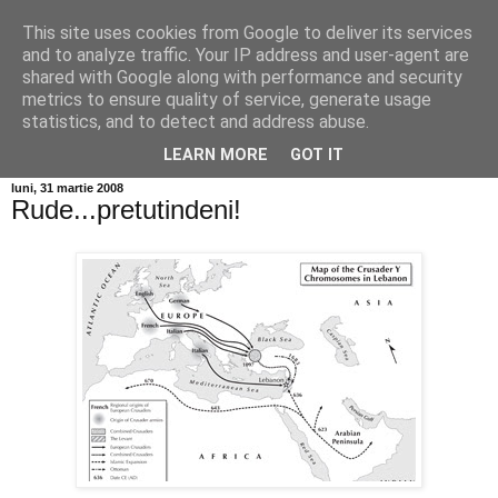
This site uses cookies from Google to deliver its services
Info MILEANCA
and to analyze traffic. Your IP address and user-agent are
shared with Google along with performance and security
metrics to ensure quality of service, generate usage
BINE AȚI VENIT! *Jurnal online de informație și opinie;
statistics, and to detect and address abuse.
Vineri 07 August, 2026
LEARN MORE
GOT IT
luni, 31 martie 2008
Rude...pretutindeni!