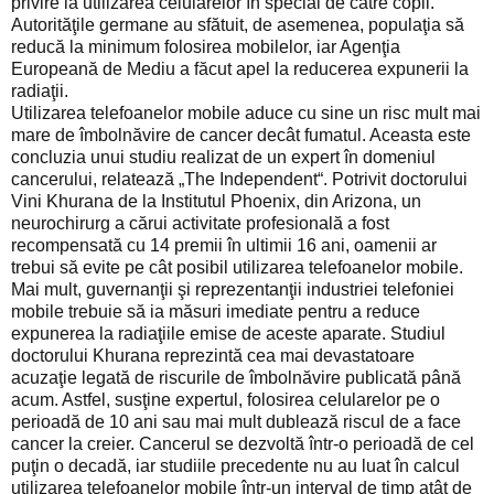
privire la utilizarea celularelor în special de către copii.
Autorităţile germane au sfătuit, de asemenea, populaţia să
reducă la minimum folosirea mobilelor, iar Agenţia
Europeană de Mediu a făcut apel la reducerea expunerii la
radiaţii.
Utilizarea telefoanelor mobile aduce cu sine un risc mult mai
mare de îmbolnăvire de cancer decât fumatul. Aceasta este
concluzia unui studiu realizat de un expert în domeniul
cancerului, relatează „The Independent“. Potrivit doctorului
Vini Khurana de la Institutul Phoenix, din Arizona, un
neurochirurg a cărui activitate profesională a fost
recompensată cu 14 premii în ultimii 16 ani, oamenii ar
trebui să evite pe cât posibil utilizarea telefoanelor mobile.
Mai mult, guvernanţii şi reprezentanţii industriei telefoniei
mobile trebuie să ia măsuri imediate pentru a reduce
expunerea la radiaţiile emise de aceste aparate. Studiul
doctorului Khurana reprezintă cea mai devastatoare
acuzaţie legată de riscurile de îmbolnăvire publicată până
acum. Astfel, susţine expertul, folosirea celularelor pe o
perioadă de 10 ani sau mai mult dublează riscul de a face
cancer la creier. Cancerul se dezvoltă într-o perioadă de cel
puţin o decadă, iar studiile precedente nu au luat în calcul
utilizarea telefoanelor mobile într-un interval de timp atât de