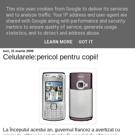
This site uses cookies from Google to deliver its services
Info MILEANCA
and to analyze traffic. Your IP address and user-agent are
shared with Google along with performance and security
metrics to ensure quality of service, generate usage
BINE AȚI VENIT! *Jurnal online de informație și opinie;
statistics, and to detect and address abuse.
Vineri 07 August, 2026
LEARN MORE
GOT IT
luni, 31 martie 2008
Celularele:pericol pentru copii!
La începutul acestui an, guvernul francez a avertizat cu