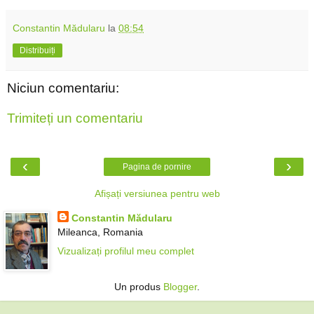
Constantin Mădularu
la
08:54
Distribuiți
Niciun comentariu:
Trimiteți un comentariu
‹
›
Pagina de pornire
Afișați versiunea pentru web
Constantin Mădularu
Mileanca, Romania
Vizualizați profilul meu complet
Un produs
Blogger
.