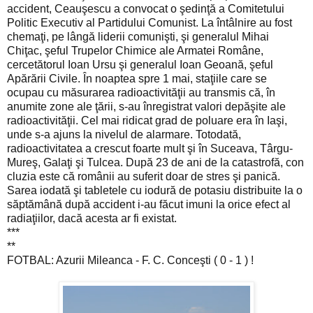
accident, Ceauşescu a convocat o şedinţă a Comitetului
Politic Executiv al Partidului Comunist. La întâlnire au fost
chemaţi, pe lângă liderii comunişti, şi generalul Mihai
Chiţac, şeful Trupelor Chimice ale Armatei Române,
cercetătorul Ioan Ursu şi generalul Ioan Geoană, şeful
Apărării Civile. În noaptea spre 1 mai, staţiile care se
ocupau cu măsurarea radioactivităţii au transmis că, în
anumite zone ale ţării, s-au înregistrat valori depăşite ale
radioactivităţii. Cel mai ridicat grad de poluare era în Iaşi,
unde s-a ajuns la nivelul de alarmare. Totodată,
radioactivitatea a crescut foarte mult şi în Suceava, Târgu-
Mureş, Galaţi şi Tulcea. După 23 de ani de la catastrofă, con
cluzia este că românii au suferit doar de stres şi panică.
Sarea iodată şi tabletele cu iodură de potasiu distribuite la o
săptămână după accident i-au făcut imuni la orice efect al
radiaţiilor, dacă acesta ar fi existat.
***
**
FOTBAL: Azurii Mileanca - F. C. Conceşti ( 0 - 1 ) !