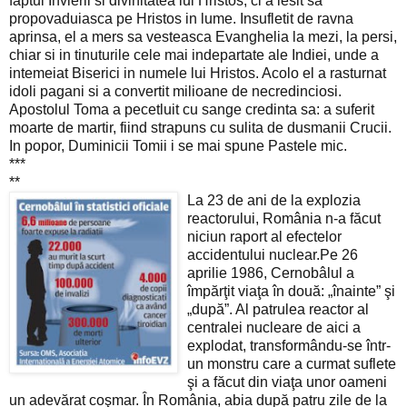
faptul Invierii si divinitatea lui Hristos, ci a iesit sa
propovaduiasca pe Hristos in lume. Insufletit de ravna
aprinsa, el a mers sa vesteasca Evanghelia la mezi, la persi,
chiar si in tinuturile cele mai indepartate ale Indiei, unde a
intemeiat Biserici in numele lui Hristos. Acolo el a rasturnat
idoli pagani si a convertit milioane de necredinciosi.
Apostolul Toma a pecetluit cu sange credinta sa: a suferit
moarte de martir, fiind strapuns cu sulita de dusmanii Crucii.
In popor, Duminicii Tomii i se mai spune Pastele mic.
***
**
La 23 de ani de la explozia
reactorului, România n-a făcut
niciun raport al efectelor
accidentului nuclear.Pe 26
aprilie 1986, Cernobâlul a
împărţit viaţa în două: „înainte” şi
„după”. Al patrulea reactor al
centralei nucleare de aici a
explodat, transformându-se într-
un monstru care a curmat suflete
şi a făcut din viaţa unor oameni
un adevărat coşmar. În România, abia după patru zile de la