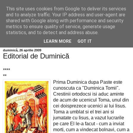
This site uses cookies from Google to deliver its services
Info MILEANCA
and to analyze traffic. Your IP address and user-agent are
shared with Google along with performance and security
metrics to ensure quality of service, generate usage
BINE AȚI VENIT! *Jurnal online de informație și opinie;
statistics, and to detect and address abuse.
Vineri 07 August, 2026
LEARN MORE
GOT IT
duminică, 26 aprilie 2009
Editorial de Duminică
****
**
Prima Duminica dupa Paste este
cunoscuta ca "Duminica Tomii".
Crestinii ortodocsi isi aduc aminte
de acum de ucenicul Toma, unul din
cei doisprezece ucenici ai lui Iisus.
Toma a umblat si el trei ani si
jumatate cu Iisus, a vazut lucrarile
pe care El le-a facut - cum a inviat
morti, cum a vindecat bolnavi, cum a