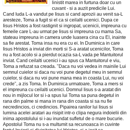
linistit marea in furtuna doar cu un
cuvant - si a auzit predicile Lui.
Cand Iuda L-a vandut pe Iisus si cand aprozii au venit sa-L
aresteze, Toma a fugit si el ca si ceilalti ucenici. Dupa ce
Iisus Hristos a fost rastignit si ingropat, ucenicii, impreuna cu
femeile care L-au urmat pe Iisus si impreuna cu mama Sa,
stateau impreuna in camera unde luasera cina cu El, inainte
sa fie arestat. Toma insa nu era cu ei. In Duminica in care
Iisus Hristos a inviat din morti si S-a aratat ucenicilor, Toma
nu a fost acolo si a pierdut ocazia sa-L vada pe Mantuitorul
inviat. Cand ceilalti ucenici i-au spus ca Mantuitorul e viu,
Toma a refuzat sa creada. "Daca nu voi vedea in mainile Lui
semnul cuielor si daca nu voi pune degetul meu in semnul
cuielor, si daca nu voi pune mana mea in coasta Lui, nu voi
crede", a zis Toma. In Duminica urmatoare, Toma a mers si
el impreuna cu ceilalti ucenici. Domnul Iisus s-a aratat din
nou in mijlocul lor si i-a spus lui Toma sa puna degetul in
rana din palme si mana in rana din coasta si sa nu fie
necredincios, ci credincios. Pipairea ranilor lui Iisus si
lumina acelei aratari au risipit intr-o clipa negura indoielii din
inima apostolului si i-au inundat sufletul de o mare bucurie.
Apostolul Toma nu s-a multumit sa recunoasca in cuvinte