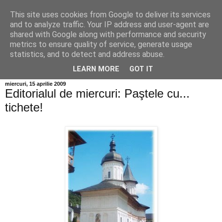
This site uses cookies from Google to deliver its services
Info MILEANCA
and to analyze traffic. Your IP address and user-agent are
shared with Google along with performance and security
metrics to ensure quality of service, generate usage
BINE AȚI VENIT! *Jurnal online de informație și opinie; Joi
statistics, and to detect and address abuse.
06 August, 2026
LEARN MORE
GOT IT
miercuri, 15 aprilie 2009
Editorialul de miercuri: Paştele cu...
tichete!