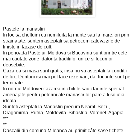
Pastele la manastiri
In loc sa cheltuim cu nemiluita la munte sau la mare, ori prin
strainatate, suntem asteptati sa petrecem cateva zile de
liniste in lacase de cult.
In perioada Pastelui, Moldova si Bucovina sunt printre cele
mai cautate zone, datorita traditiilor unice si locurilor
deosebite.
Cazarea si masa sunt gratis, insa nu va asteptati la conditii
de lux. Doritorii isi mai pot face rezervari, dar locurile sunt pe
terminate.
In nordul Moldovei cazarea in chiliile sau cladirile special
amenajate pentru pelerini ale manastirilor pare a fi solutia
ideala.
Sunteti asteptati la Manastiri precum Neamt, Secu,
Dragomirna, Putna, Moldovita, Sihastria, Voronet, Agapia.
***
**
Dascalii din comuna Mileanca au primit câte şase tichete