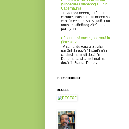
Duminica a 6-a după Rusalii
(Vindecarea slăbănogului din
Capernaum)
În vremea aceea, intrând în
corabie, Iisus a trecut marea şi a
venit în cetatea Sa. Şi, iată, I-au
adus un slăbănog zăcând pe
pat. Şi Iis...
Cât durează vacanța de vară în
țările UE?
Vacanța de vară a elevilor
români durează 11 săptămâni,
cu cinci mai mult decât în
Danemarca și cu trei mai mult
decât în Franța. Dar o v...
infom/siteMeter
DECESE