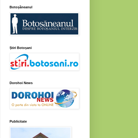
Botoșăneanul
Știri Botoșani
Dorohoi News
Publicitate