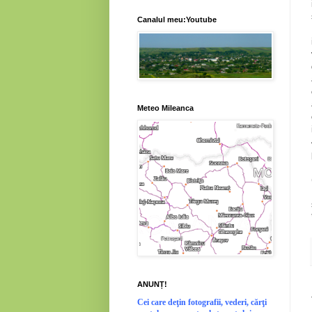
Canalul meu:Youtube
Meteo Mileanca
ANUNȚ!
Cei
care deţin fotografii, vederi, cărţi