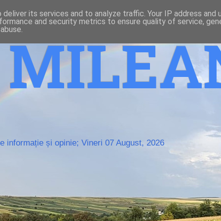
deliver its services and to analyze traffic. Your IP address and
formance and security metrics to ensure quality of service, ge
 abuse.
o MILE
 informație și opinie; Vineri 07 August, 2026