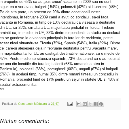
in proportie de 63% ca au „pus cruce” vacantei in 2009 sau nu sunt
siguri ca o vor avea, bulgarii ( 54%), polonezii (42%) si lituanienii (48%).
Pe de alta parte, un procent de 20% dintre conationalii nostri
intentionau, in februarie 2009 cand a avut loc sondajul, sa-si faca
vacanta in Romania, in timp ce 10% declarau ca vizeaza o destinatie
din UE, iar 28%, din afara UE, majoritatea probabil in Turcia. Trebuie
amintit ca, in medie, in UE, 33% dintre respondentii la studiu au declarat
ca se gandesc la o vacanta principala in tara lor de rezidenta, peste
acest nivel situandu-se Elvetia (75%), Spania (54%), Italia (39%). Dintre
cei care-si alesesera deja in februarie destinatia pentru „vacanta mare”,
in majoritatea tarilor UE au castigat destinatiile nationale, cu o medie de
47%. Peste medie se situeaza spaniolii, 73% declarand ca s-au focusat
pe una din locatiile din tara lor, italienii (68% urmand sa stea in
Peninsula), polonezii (68%), portughezii (66%), ungurii (67%) si bulgarii
(76%). In acelasi timp, numai 35% dintre romani tinteau un concediu in
Romania, procentul fiind de 17% pentru un sejur in statele UE si 48% in
spatiul extracomunitar.
***
Publicat de
Constantin Mădularu
la
21:47
Niciun comentariu: