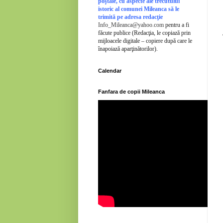
poştale, cu aspecte ale trecutului
istoric al comunei Mileanca să le
trimită pe adresa redacţie
Info_Mileanca@yahoo.com
pentru a fi
făcute publice (Redacţia, le copiază prin
mijloacele digitale – copiere după care le
înapoiază aparţinătorilor).
Calendar
Fanfara de copii Mileanca