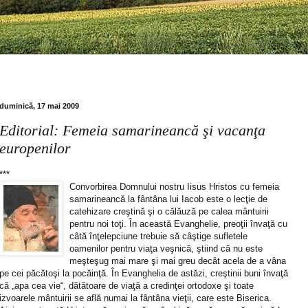
duminică, 17 mai 2009
Editorial: Femeia samarineancă şi vacanţa
europenilor
***
Convorbirea Domnului nostru Iisus Hristos cu femeia
samarineancă la fântâna lui Iacob este o lecţie de
catehizare creştină şi o călăuză pe calea mântuirii
pentru noi toţi. În această Evanghelie, preoţii învaţă cu
câtă înţelepciune trebuie să câştige sufletele
oamenilor pentru viaţa veşnică, ştiind că nu este
meşteşug mai mare şi mai greu decât acela de a vâna
pe cei păcătoşi la pocăinţă. În Evanghelia de astăzi, creştinii buni învaţă
că „apa cea vie“, dătătoare de viaţă a credinţei ortodoxe şi toate
izvoarele mântuirii se află numai la fântâna vieţii, care este Biserica.