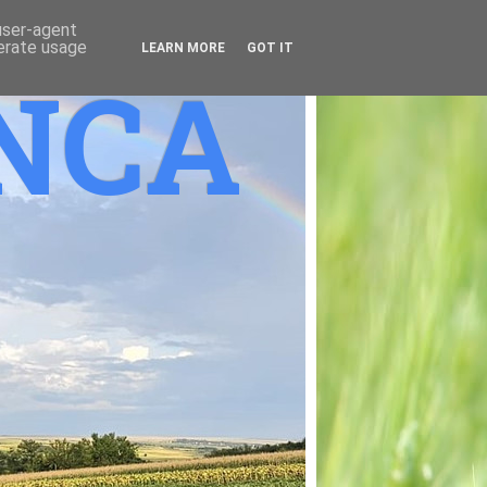
 user-agent
nerate usage
LEARN MORE
GOT IT
ANCA