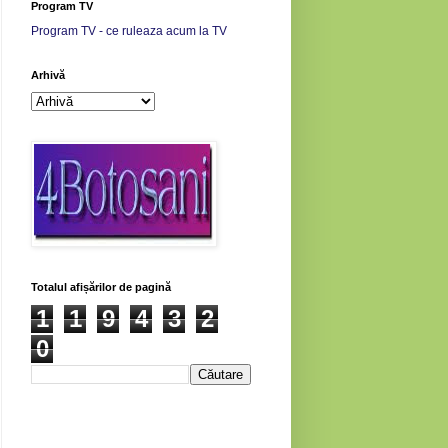
Program TV
Program TV - ce ruleaza acum la TV
Arhivă
Totalul afișărilor de pagină
1
1
9
4
3
2
0