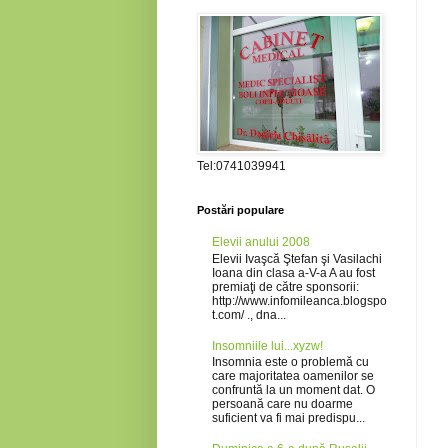
Tel:0741039941
Postări populare
Elevii anului 2008
Elevii Ivaşcă Ştefan şi Vasilachi
Ioana din clasa a-V-a A au fost
premiaţi de către sponsorii:
http://www.infomileanca.blogspo
t.com/ ., dna...
Insomniile lui...xyzw!
Insomnia este o problemă cu
care majoritatea oamenilor se
confruntă la un moment dat. O
persoană care nu doarme
suficient va fi mai predispu...