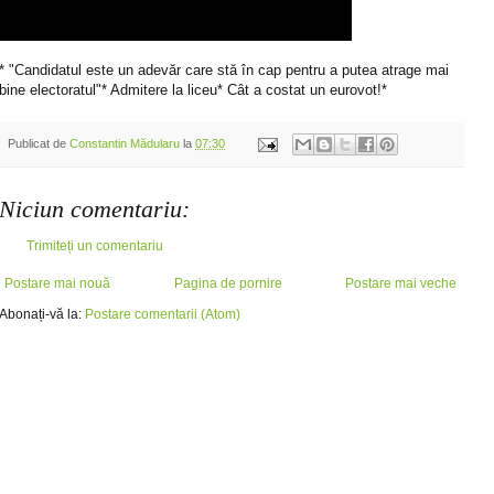
* "Candidatul este un adevăr care stă în cap pentru a putea atrage mai
bine electoratul"* Admitere la liceu* Cât a costat un eurovot!*
Publicat de
Constantin Mădularu
la
07:30
Niciun comentariu:
Trimiteți un comentariu
Postare mai nouă
Pagina de pornire
Postare mai veche
Abonați-vă la:
Postare comentarii (Atom)