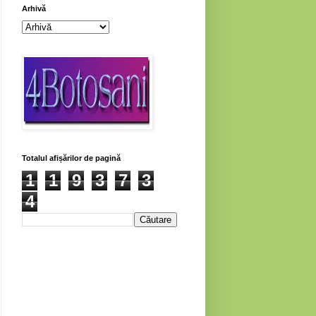
Arhivă
Totalul afișărilor de pagină
1
1
9
3
7
3
4