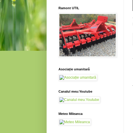
Ramont UTIL
Asociație umanitară
Canalul meu:Youtube
Meteo Mileanca