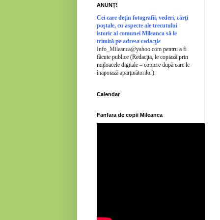
ANUNȚ!
Cei
care deţin fotografii, vederi, cărţi
poştale, cu aspecte ale trecutului
istoric al comunei Mileanca să le
trimită pe adresa redacţie
Info_Mileanca@yahoo.com
pentru a fi
făcute publice (Redacţia, le copiază prin
mijloacele digitale – copiere după care le
înapoiază aparţinătorilor).
Calendar
Fanfara de copii Mileanca