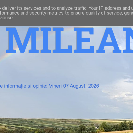
deliver its services and to analyze traffic. Your IP address and
formance and security metrics to ensure quality of service, ge
 abuse.
o MILE
 informație și opinie; Vineri 07 August, 2026