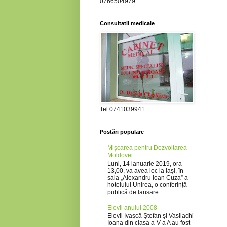
0766504979
Consultatii medicale
Tel:0741039941
Postări populare
Mișcarea pentru Dezvoltarea
Moldovei
Luni, 14 ianuarie 2019, ora
13,00, va avea loc la Iași, în
sala „Alexandru Ioan Cuza” a
hotelului Unirea, o conferință
publică de lansare...
Elevii anului 2008
Elevii Ivaşcă Ştefan şi Vasilachi
Ioana din clasa a-V-a A au fost