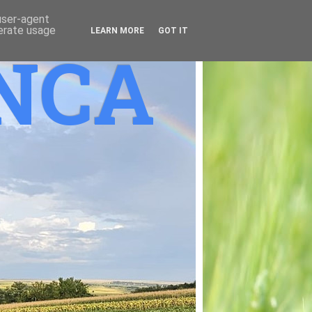
 user-agent
nerate usage
LEARN MORE
GOT IT
ANCA