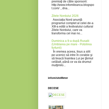
premiaţi de către sponsorii:
http://www.infomileanca.blogspo
t.com/ ., dna...
Zilele Nordului 2026
Asociația Nord anunță
programul complet al celei de-a
XIII-a ediții a festivalului cultural
Zilele Nordului, care va
transforma cel mai no...
Duminica a 9-a după Rusalii
(Umblarea pe mare - Potolirea
furtunii)
În vremea aceea, Iisus a silit
pe ucenici să intre în corabie şi
să treacă înaintea Lui pe ţărmul
celălalt, până ce va da drumul
mulţimilo...
infom/siteMeter
DECESE