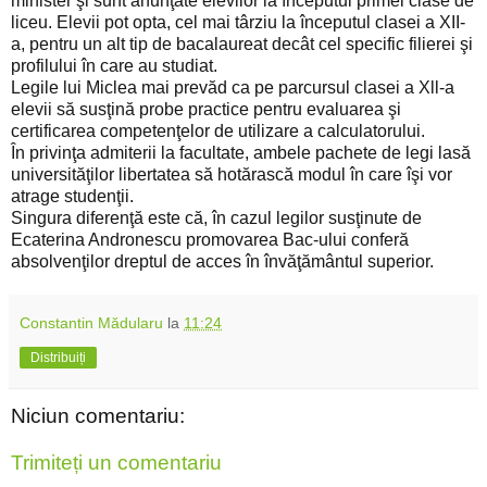
minister şi sunt anunţate elevilor la începutul primei clase de
liceu. Elevii pot opta, cel mai târziu la începutul clasei a XII-
a, pentru un alt tip de bacalaureat decât cel specific filierei şi
profilului în care au studiat.
Legile lui Miclea mai prevăd ca pe parcursul clasei a Xll-a
elevii să susţină probe practice pentru evaluarea şi
certificarea competenţelor de utilizare a calculatorului.
În privinţa admiterii la facultate, ambele pachete de legi lasă
universităţilor libertatea să hotărască modul în care îşi vor
atrage studenţii.
Singura diferenţă este că, în cazul legilor susţinute de
Ecaterina Andronescu promovarea Bac-ului conferă
absolvenţilor dreptul de acces în învăţământul superior.
Constantin Mădularu
la
11:24
Distribuiți
Niciun comentariu:
Trimiteți un comentariu