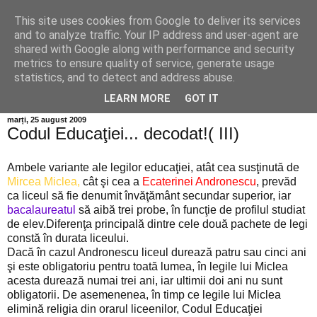
This site uses cookies from Google to deliver its services
Info MILEANCA
and to analyze traffic. Your IP address and user-agent are
shared with Google along with performance and security
metrics to ensure quality of service, generate usage
BINE AȚI VENIT! *Jurnal online de informație și opinie;
statistics, and to detect and address abuse.
Miercuri 05 August, 2026
LEARN MORE
GOT IT
marți, 25 august 2009
Codul Educaţiei... decodat!( III)
Ambele variante ale legilor educaţiei, atât cea susţinută de
Mircea Miclea,
cât şi cea a
Ecaterinei Andronescu
, prevăd
ca liceul să fie denumit învăţământ secundar superior, iar
bacalaureatul
să aibă trei probe, în funcţie de profilul studiat
de elev.Diferenţa principală dintre cele două pachete de legi
constă în durata liceului.
Dacă în cazul Andronescu liceul durează patru sau cinci ani
şi este obligatoriu pentru toată lumea, în legile lui Miclea
acesta durează numai trei ani, iar ultimii doi ani nu sunt
obligatorii. De asemenenea, în timp ce legile lui Miclea
elimină religia din orarul liceenilor, Codul Educaţiei