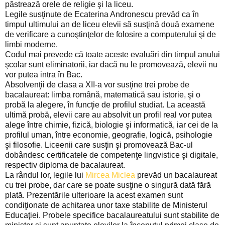
păstrează orele de religie şi la liceu.
Legile susţinute de Ecaterina Andronescu prevăd ca în
timpul ultimului an de liceu elevii să susţină două examene
de verificare a cunoştinţelor de folosire a computerului şi de
limbi moderne.
Codul mai prevede că toate aceste evaluări din timpul anului
şcolar sunt eliminatorii, iar dacă nu le promovează, elevii nu
vor putea intra în Bac.
Absolvenţii de clasa a XII-a vor susţine trei probe de
bacalaureat: limba română, matematică sau istorie, şi o
probă la alegere, în funcţie de profilul studiat. La această
ultimă probă, elevii care au absolvit un profil real vor putea
alege între chimie, fizică, biologie şi informatică, iar cei de la
profilul uman, între economie, geografie, logică, psihologie
şi filosofie. Liceenii care susţin şi promovează Bac-ul
dobândesc certificatele de competenţe lingvistice şi digitale,
respectiv diploma de bacalaureat.
La rândul lor, legile lui
Mircea Miclea
prevăd un bacalaureat
cu trei probe, dar care se poate susţine o singură dată fără
plată. Prezentările ulterioare la acest examen sunt
condiţionate de achitarea unor taxe stabilite de Ministerul
Educaţiei. Probele specifice bacalaureatului sunt stabilite de