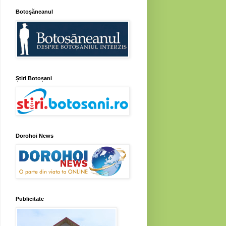
Botoșăneanul
Știri Botoșani
Dorohoi News
Publicitate