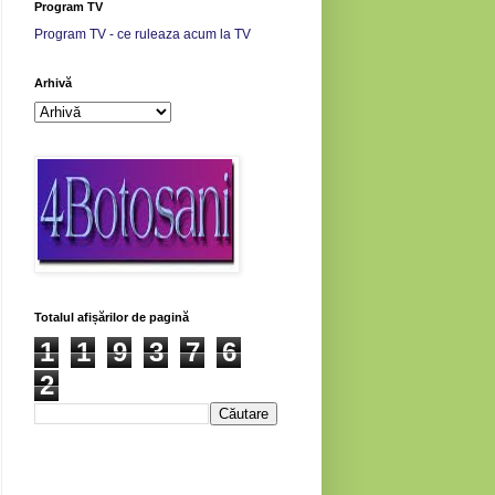
Program TV
Program TV - ce ruleaza acum la TV
Arhivă
Totalul afișărilor de pagină
1
1
9
3
7
6
2