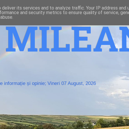
deliver its services and to analyze traffic. Your IP address and
formance and security metrics to ensure quality of service, ge
 abuse.
o MILE
 informație și opinie; Vineri 07 August, 2026