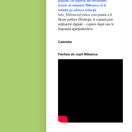
poştale, cu aspecte ale trecutului
istoric al comunei Mileanca să le
trimită pe adresa redacţie
Info_Mileanca@yahoo.com
pentru a fi
făcute publice (Redacţia, le copiază prin
mijloacele digitale – copiere după care le
înapoiază aparţinătorilor).
Calendar
Fanfara de copii Mileanca