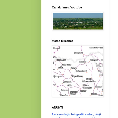
Canalul meu:Youtube
Meteo Mileanca
ANUNȚ!
Cei
care deţin fotografii, vederi, cărţi