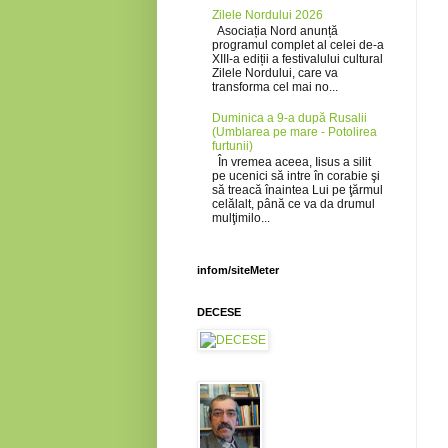
Zilele Nordului 2026
Asociația Nord anunță
programul complet al celei de-a
XIII-a ediții a festivalului cultural
Zilele Nordului, care va
transforma cel mai no...
Duminica a 9-a după Rusalii
(Umblarea pe mare - Potolirea
furtunii)
În vremea aceea, Iisus a silit
pe ucenici să intre în corabie şi
să treacă înaintea Lui pe ţărmul
celălalt, până ce va da drumul
mulţimilo...
infom/siteMeter
DECESE