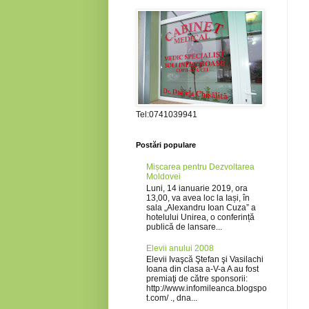
Tel:0741039941
Postări populare
Mișcarea pentru Dezvoltarea
Moldovei
Luni, 14 ianuarie 2019, ora
13,00, va avea loc la Iași, în
sala „Alexandru Ioan Cuza” a
hotelului Unirea, o conferință
publică de lansare...
Elevii anului 2008
Elevii Ivaşcă Ştefan şi Vasilachi
Ioana din clasa a-V-a A au fost
premiaţi de către sponsorii:
http://www.infomileanca.blogspo
t.com/ ., dna...