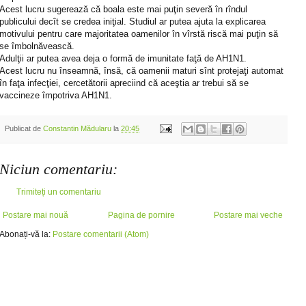
Acest lucru sugerează că boala este mai puţin severă în rîndul
publicului decît se credea iniţial. Studiul ar putea ajuta la explicarea
motivului pentru care majoritatea oamenilor în vîrstă riscă mai puţin să
se îmbolnăvească.
Adulţii ar putea avea deja o formă de imunitate faţă de AH1N1.
Acest lucru nu înseamnă, însă, că oamenii maturi sînt protejaţi automat
în faţa infecţiei, cercetătorii apreciind că aceştia ar trebui să se
vaccineze împotriva AH1N1.
Publicat de
Constantin Mădularu
la
20:45
Niciun comentariu:
Trimiteți un comentariu
Postare mai nouă
Pagina de pornire
Postare mai veche
Abonați-vă la:
Postare comentarii (Atom)