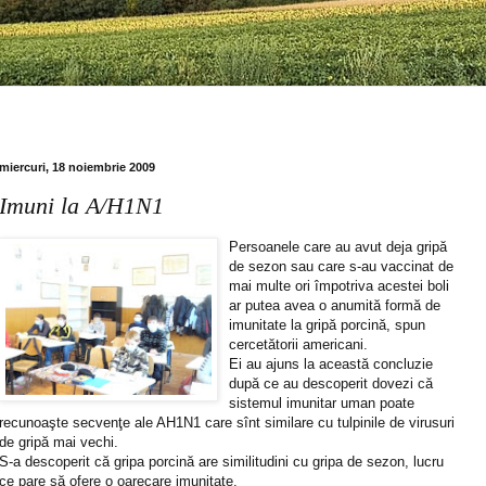
miercuri, 18 noiembrie 2009
Imuni la A/H1N1
Persoanele care au avut deja gripă
de sezon sau care s-au vaccinat de
mai multe ori împotriva acestei boli
ar putea avea o anumită formă de
imunitate la gripă porcină, spun
cercetătorii americani.
Ei au ajuns la această concluzie
după ce au descoperit dovezi că
sistemul imunitar uman poate
recunoaşte secvenţe ale AH1N1 care sînt similare cu tulpinile de virusuri
de gripă mai vechi.
S-a descoperit că gripa porcină are similitudini cu gripa de sezon, lucru
ce pare să ofere o oarecare imunitate.