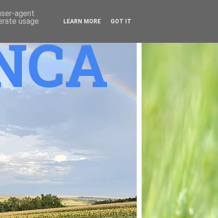
 user-agent
nerate usage
LEARN MORE
GOT IT
ANCA