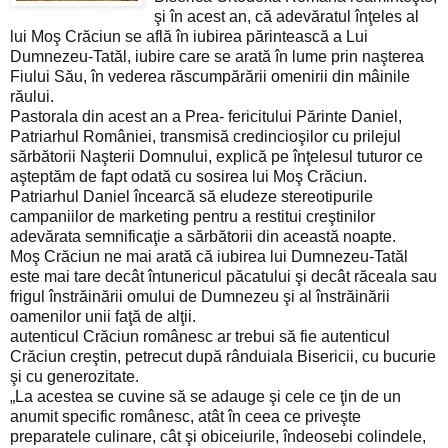
şi în acest an, că adevăratul înţeles al
lui Moş Crăciun se află în iubirea părintească a Lui
Dumnezeu-Tatăl, iubire care se arată în lume prin naşterea
Fiului Său, în vederea răscumpărării omenirii din mâinile
răului.
Pastorala din acest an a Prea- fericitului Părinte Daniel,
Patriarhul României, transmisă credincioşilor cu prilejul
sărbătorii Naşterii Domnului, explică pe înţelesul tuturor ce
aşteptăm de fapt odată cu sosirea lui Moş Crăciun.
Patriarhul Daniel încearcă să eludeze stereotipurile
campaniilor de marketing pentru a restitui creştinilor
adevărata semnificaţie a sărbătorii din această noapte.
Moş Crăciun ne mai arată că iubirea lui Dumnezeu-Tatăl
este mai tare decât întunericul păcatului şi decât răceala sau
frigul înstrăinării omului de Dumnezeu şi al înstrăinării
oamenilor unii faţă de alţii.
autenticul Crăciun românesc ar trebui să fie autenticul
Crăciun creştin, petrecut după rânduiala Bisericii, cu bucurie
şi cu generozitate.
„La acestea se cuvine să se adauge şi cele ce ţin de un
anumit specific românesc, atât în ceea ce priveşte
preparatele culinare, cât şi obiceiurile, îndeosebi colindele,