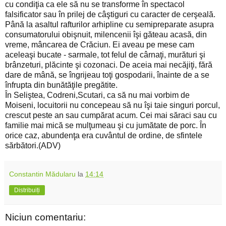
cu condiţia ca ele să nu se transforme în spectacol
falsificator sau în prilej de câştiguri cu caracter de cerşeală.
Până la asaltul rafturilor arhipline cu semipreparate asupra
consumatorului obişnuit, milencenii îşi găteau acasă, din
vreme, mâncarea de Crăciun. Ei aveau pe mese cam
aceleaşi bucate - sarmale, tot felul de cârnaţi, murături şi
brânzeturi, plăcinte şi cozonaci. De aceia mai necăjiţi, fără
dare de mână, se îngrijeau toţi gospodarii, înainte de a se
înfrupta din bunătăţile pregătite.
În Seliştea, Codreni,Scutari, ca să nu mai vorbim de
Moiseni, locuitorii nu concepeau să nu îşi taie singuri porcul,
crescut peste an sau cumpărat acum. Cei mai săraci sau cu
familie mai mică se mulţumeau şi cu jumătate de porc. În
orice caz, abundenţa era cuvântul de ordine, de sfintele
sărbători.(ADV)
Constantin Mădularu
la
14:14
Distribuiți
Niciun comentariu: