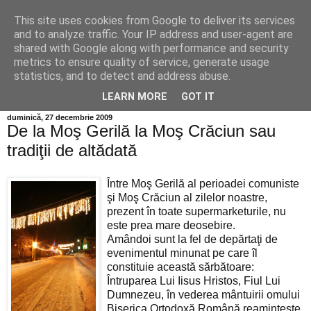
This site uses cookies from Google to deliver its services
Info MILEANCA
and to analyze traffic. Your IP address and user-agent are
shared with Google along with performance and security
metrics to ensure quality of service, generate usage
BINE AȚI VENIT! *Jurnal online de informație și opinie; Joi
statistics, and to detect and address abuse.
06 August, 2026
LEARN MORE
GOT IT
duminică, 27 decembrie 2009
De la Moş Gerilă la Moş Crăciun sau
tradiţii de altădată
Între Moş Gerilă al perioadei comuniste
şi Moş Crăciun al zilelor noastre,
prezent în toate supermarketurile, nu
este prea mare deosebire.
Amândoi sunt la fel de depărtaţi de
evenimentul minunat pe care îl
constituie această sărbătoare:
Întruparea Lui Iisus Hristos, Fiul Lui
Dumnezeu, în vederea mântuirii omului
Biserica Ortodoxă Română reaminteşte,