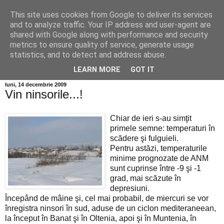
This site uses cookies from Google to deliver its services
Info MILEANCA
and to analyze traffic. Your IP address and user-agent are
shared with Google along with performance and security
metrics to ensure quality of service, generate usage
BINE AȚI VENIT! *Jurnal online de informație și opinie;
statistics, and to detect and address abuse.
Vineri 07 August, 2026
LEARN MORE
GOT IT
luni, 14 decembrie 2009
Vin ninsorile...!
Chiar de ieri s-au simţit
primele semne: temperaturi în
scădere şi fulguieli.
Pentru astăzi, temperaturile
minime prognozate de ANM
sunt cuprinse între -9 şi -1
grad, mai scăzute în
depresiuni.
Începând de mâine şi, cel mai probabil, de miercuri se vor
înregistra ninsori în sud, aduse de un ciclon mediteraneean,
la început în Banat şi în Oltenia, apoi şi în Muntenia, în