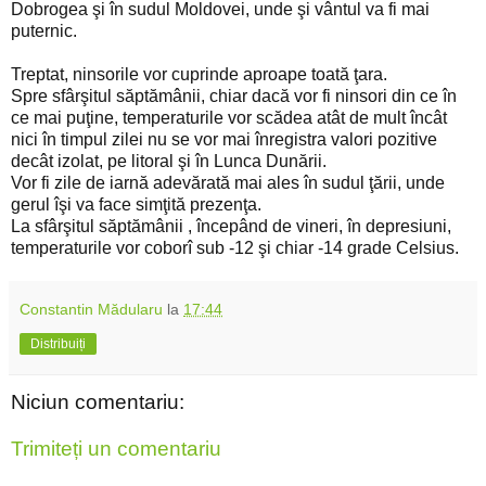
Dobrogea şi în sudul Moldovei, unde şi vântul va fi mai
puternic.
Treptat, ninsorile vor cuprinde aproape toată ţara.
Spre sfârşitul săptămânii, chiar dacă vor fi ninsori din ce în
ce mai puţine, temperaturile vor scădea atât de mult încât
nici în timpul zilei nu se vor mai înregistra valori pozitive
decât izolat, pe litoral şi în Lunca Dunării.
Vor fi zile de iarnă adevărată mai ales în sudul ţării, unde
gerul îşi va face simţită prezenţa.
La sfârşitul săptămânii , începând de vineri, în depresiuni,
temperaturile vor coborî sub -12 şi chiar -14 grade Celsius.
Constantin Mădularu
la
17:44
Distribuiți
Niciun comentariu:
Trimiteți un comentariu