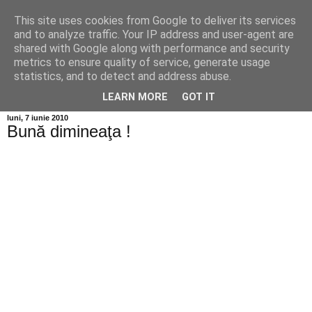
This site uses cookies from Google to deliver its services
Info MILEANCA
and to analyze traffic. Your IP address and user-agent are
shared with Google along with performance and security
metrics to ensure quality of service, generate usage
BINE AȚI VENIT! *Jurnal online de informație și opinie;
statistics, and to detect and address abuse.
Miercuri 05 August, 2026
LEARN MORE
GOT IT
luni, 7 iunie 2010
Bună dimineaţa !