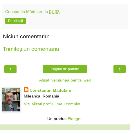
Constantin Mădularu
la
07:33
Distribuiți
Niciun comentariu:
Trimiteți un comentariu
‹
›
Pagina de pornire
Afișați versiunea pentru web
Constantin Mădularu
Mileanca, Romania
Vizualizați profilul meu complet
Un produs
Blogger
.