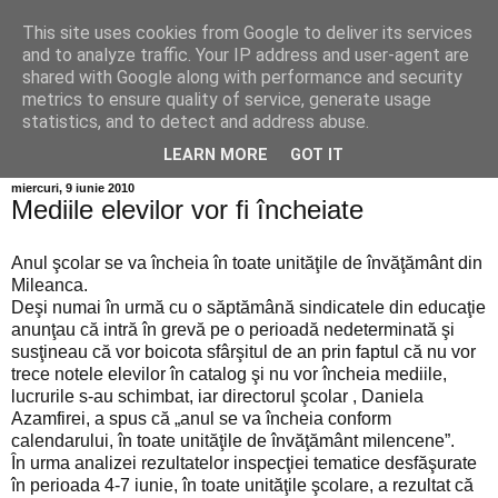
This site uses cookies from Google to deliver its services
Info MILEANCA
and to analyze traffic. Your IP address and user-agent are
shared with Google along with performance and security
metrics to ensure quality of service, generate usage
BINE AȚI VENIT! *Jurnal online de informație și opinie;
statistics, and to detect and address abuse.
Vineri 07 August, 2026
LEARN MORE
GOT IT
miercuri, 9 iunie 2010
Mediile elevilor vor fi încheiate
Anul şcolar se va încheia în toate unităţile de învăţământ din
Mileanca.
Deşi numai în urmă cu o săptămână sindicatele din educaţie
anunţau că intră în grevă pe o perioadă nedeterminată şi
susţineau că vor boicota sfârşitul de an prin faptul că nu vor
trece notele elevilor în catalog şi nu vor încheia mediile,
lucrurile s-au schimbat, iar directorul şcolar , Daniela
Azamfirei, a spus că „anul se va încheia conform
calendarului, în toate unităţile de învăţământ milencene”.
În urma analizei rezultatelor inspecţiei tematice desfăşurate
în perioada 4-7 iunie, în toate unităţile şcolare, a rezultat că