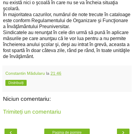
nu există nici o şcoală în care nu se va încheia situaţia
şcolară.
În majoritatea cazurilor, numărul de note trecute în cataloage
este conform Regulamentului de Organizare şi Funcţionare
a Învăţământului Preuniversitar.
Sindicatele au renunţat în cele din urmă să pună în aplicare
măsurile pe care anunţau că le vor lua pentru a nu permite
încheierea anului şcolar şi, deşi au intrat în grevă, aceasta a
fost spartă în doar câteva zile, rând pe rând, în toate unităţile
de învăţământ.
Constantin Mădularu
la
21:46
Distribuiți
Niciun comentariu:
Trimiteți un comentariu
‹
›
Pagina de pornire