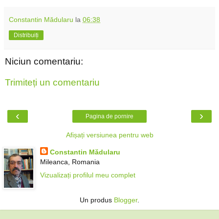
Constantin Mădularu
la
06:38
Distribuiți
Niciun comentariu:
Trimiteți un comentariu
‹
›
Pagina de pornire
Afișați versiunea pentru web
Constantin Mădularu
Mileanca, Romania
Vizualizați profilul meu complet
Un produs
Blogger
.