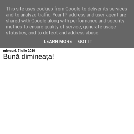
This site uses cookies from Google to deliver its services
Info MILEANCA
and to analyze traffic. Your IP address and user-agent are
shared with Google along with performance and security
metrics to ensure quality of service, generate usage
BINE AȚI VENIT! *Jurnal online de informație și opinie;
statistics, and to detect and address abuse.
Vineri 07 August, 2026
LEARN MORE
GOT IT
miercuri, 7 iulie 2010
Bună dimineaţa!