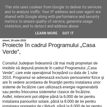
This site uses cookies from Google to deliver its services
Info MILEANCA
and to analyze traffic. Your IP address and user-agent are
shared with Google along with performance and security
metrics to ensure quality of service, generate usage
BINE AȚI VENIT! *Jurnal online de informație și opinie;
statistics, and to detect and address abuse.
Duminică 09 August, 2026
LEARN MORE
GOT IT
vineri, 16 iulie 2010
Proiecte în cadrul Programului „Casa
Verde”,
Consiliul Judeţean îndeamnă cât mai mulţi proprietari de
imobile să depună proiecte în cadrul Programului „Casa
Verde”, care este operaţional începând cu data de 1 iulie
2010. Programul se adresează exclusiv persoanelor fizice şi
are în vedere acordarea de finanţări pentru instalarea unor
sisteme de încălzire care utilizează energie regenerabilă
sau pentru înlocuirea sistemelor clasice de încălzire.
Astfel, milencenii pot obţine până la 6.000 de lei pentru
instalarea panourilor solare, până la 8.000 de lei pentru
instalarea pompelor de căldură, până la 6.000 de lei pentru