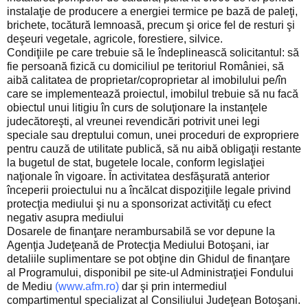
instalaţie de producere a energiei termice pe bază de paleţi,
brichete, tocătură lemnoasă, precum şi orice fel de resturi şi
deşeuri vegetale, agricole, forestiere, silvice.
Condiţiile pe care trebuie să le îndeplinească solicitantul: să
fie persoană fizică cu domiciliul pe teritoriul României, să
aibă calitatea de proprietar/coproprietar al imobilului pe/în
care se implementează proiectul, imobilul trebuie să nu facă
obiectul unui litigiu în curs de soluţionare la instanţele
judecătoreşti, al vreunei revendicări potrivit unei legi
speciale sau dreptului comun, unei proceduri de expropriere
pentru cauză de utilitate publică, să nu aibă obligaţii restante
la bugetul de stat, bugetele locale, conform legislaţiei
naţionale în vigoare. În activitatea desfăşurată anterior
începerii proiectului nu a încălcat dispoziţiile legale privind
protecţia mediului şi nu a sponsorizat activităţi cu efect
negativ asupra mediului
Dosarele de finanţare nerambursabilă se vor depune la
Agenţia Judeţeană de Protecţia Mediului Botoşani, iar
detaliile suplimentare se pot obţine din Ghidul de finanţare
al Programului, disponibil pe site-ul Administraţiei Fondului
de Mediu
(www.afm.ro)
dar şi prin intermediul
compartimentul specializat al Consiliului Judeţean Botoşani.