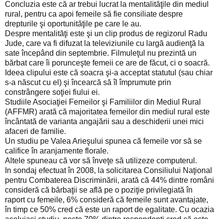
Concluzia este că ar trebui lucrat la mentalităţile din mediul
rural, pentru ca apoi femeile să fie consiliate despre
drepturile şi oportunităţile pe care le au.
Despre mentalităţi este şi un clip produs de regizorul Radu
Jude, care va fi difuzat la televiziunile cu largă audienţă la
sate începând din septembrie. Filmuleţul nu prezintă un
bărbat care îi porunceşte femeii ce are de făcut, ci o soacră.
Ideea clipului este că soacra şi-a acceptat statutul (sau chiar
s-a născut cu el) şi încearcă să îl împrumute prin
constrângere soţiei fiului ei.
Studiile Asociaţiei Femeilor şi Familiilor din Mediul Rural
(AFFMR) arată că majoritatea femeilor din mediul rural este
încântată de varianta angajării sau a deschiderii unei mici
afaceri de familie.
Un studiu pe Valea Arieşului spunea că femeile vor să se
califice în aranjamente florale.
Altele spuneau că vor să înveţe să utilizeze computerul.
In sondaj efectuat în 2008, la solicitarea Consiliului Naţional
pentru Combaterea Discriminării, arată că 44% dintre români
consideră că bărbaţii se află pe o poziţie privilegiată în
raport cu femeile, 6% consideră că femeile sunt avantajate,
în timp ce 50% cred că este un raport de egalitate. Cu ocazia