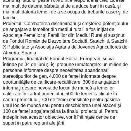
aceluiaşi studiu, peste 70% dintre respondenţi cred că este
mai mult de datoria bărbatului de a aduce bani în casă, şi
mai mult datoria femeii de a se ocupa de treburile casei şi de
familie.
Proiectul "Combaterea discriminării şi creşterea potenţialului
de angajare a femeilor din mediul rural" a fos iniţiat de
Asociaţia Femeilor şi Familiilor din Mediul Rural şi susţinut
de Fondul Român de Dezvoltare Socială, Saatchi & Saatchi
X Publicitate şi Asociaţia Agraria de Jovenes Agricultores de
Almeria, Spania.
Programul, finanţat de Fondul Social European, se va
întinde pe 34 de luni şi îşi propune următoarele: un milion de
persoane informate despre necesitatea abandonării
stereotipurilor de gen, 4.000 de femei informate despre
oportunităţile de calificare-recalificare, 300 de angajatori
informaţi despre nevoia de locuri de muncă a femeilor
calificate în cadrul proiectului, 500 de femei calificate în
cadrul proiectului, 700 de femei consiliate pentru găsirea
unui loc de muncă sau pentru deschiderea unei afaceri şi
100 de femei angajate până la finalul proiectului. Pentru
îndeplinirea acestor obiective, vor fi înfiinţate centre de
suport în patru regiuni ale ţării.