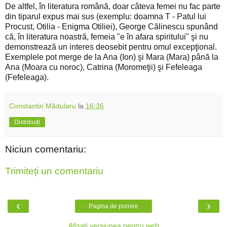
De altfel, în literatura română, doar câteva femei nu fac parte
din tiparul expus mai sus (exemplu: doamna T - Patul lui
Procust, Otilia - Enigma Otiliei), George Călinescu spunând
că, în literatura noastră, femeia "e în afara spiritului" şi nu
demonstrează un interes deosebit pentru omul excepţional.
Exemplele pot merge de la Ana (Ion) şi Mara (Mara) până la
Ana (Moara cu noroc), Catrina (Moromeţii) şi Fefeleaga
(Fefeleaga).
Constantin Mădularu
la
16:36
Distribuiți
Niciun comentariu:
Trimiteți un comentariu
‹
›
Pagina de pornire
Afișați versiunea pentru web