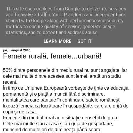
This site uses cookies from Google to deliver its services
Info MILEANCA
and to analyze traffic. Your IP address and user-agent are
shared with Google along with performance and security
metrics to ensure quality of service, generate usage
BINE AȚI VENIT! *Jurnal online de informație și opinie;
statistics, and to detect and address abuse.
Duminică 09 August, 2026
LEARN MORE
GOT IT
joi, 5 august 2010
Femeie rurală, femeie...urbană!
50% dintre persoanele din mediu rural nu sunt angajate, iar
cele mai multe dintre acestea sunt femei, arată un studiu
recent.
În timp ce Uniunea Europeană vorbeşte de ţinte ca educaţia
permanentă şi o piaţă a muncii fără discriminare,
mentalitatea care bântuie în continuare satele româneşti
fixează femeia ca lucrătoare în gospodărie, care are grijă de
copii şi de casa.
Femeile din mediul rural au o situaţie deosebit de grea.
Cele mai multe stau acasă şi au grijă de gospodărie,
muncind de multe ori de dimineaţa până seara.