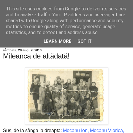
This site uses cookies from Google to deliver its services
Info MILEANCA
and to analyze traffic. Your IP address and user-agent are
shared with Google along with performance and security
metrics to ensure quality of service, generate usage
BINE AȚI VENIT! *Jurnal online de informație și opinie;
statistics, and to detect and address abuse.
Vineri 07 August, 2026
LEARN MORE
GOT IT
sâmbătă, 28 august 2010
Mileanca de altădată!
Sus, de la sânga la dreapta:
Mocanu Ion, Mocanu Viorica,