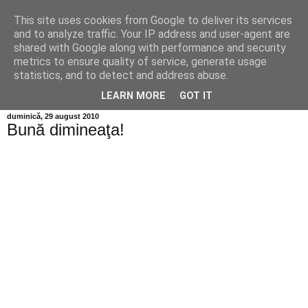
This site uses cookies from Google to deliver its services
Info MILEANCA
and to analyze traffic. Your IP address and user-agent are
shared with Google along with performance and security
metrics to ensure quality of service, generate usage
BINE AȚI VENIT! *Jurnal online de informație și opinie;
statistics, and to detect and address abuse.
Vineri 07 August, 2026
LEARN MORE
GOT IT
duminică, 29 august 2010
Bună dimineaţa!