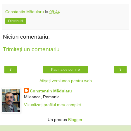
Constantin Mădularu
la
09:44
Distribuiți
Niciun comentariu:
Trimiteți un comentariu
‹
›
Pagina de pornire
Afișați versiunea pentru web
Constantin Mădularu
Mileanca, Romania
Vizualizați profilul meu complet
Un produs
Blogger
.