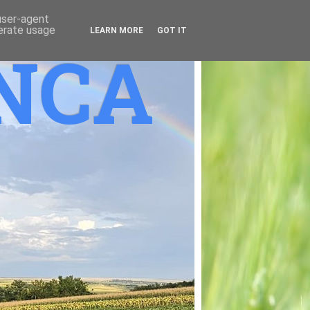
 user-agent
nerate usage
LEARN MORE
GOT IT
ANCA