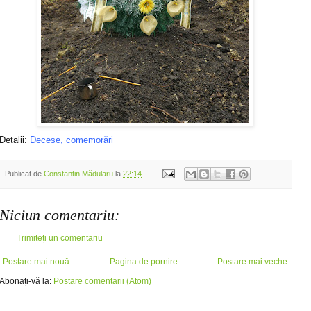
Detalii:
Decese, comemorări
Publicat de
Constantin Mădularu
la
22:14
Niciun comentariu:
Trimiteți un comentariu
Postare mai nouă
Pagina de pornire
Postare mai veche
Abonați-vă la:
Postare comentarii (Atom)