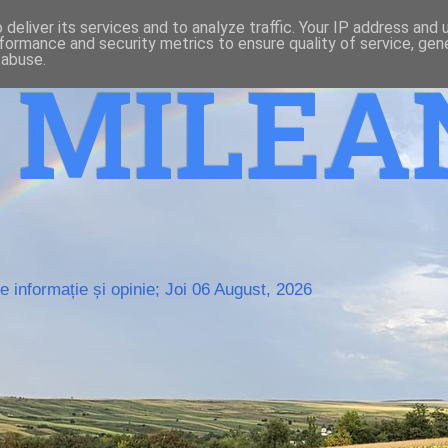
deliver its services and to analyze traffic. Your IP address and
formance and security metrics to ensure quality of service, ge
 abuse.
o MILE
 informație și opinie; Joi 06 August, 2026