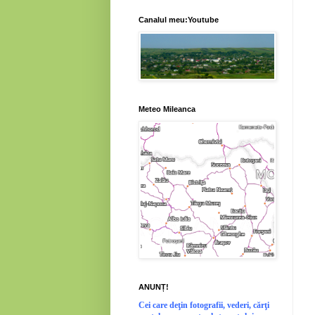
Canalul meu:Youtube
Meteo Mileanca
ANUNȚ!
Cei
care deţin fotografii, vederi, cărţi