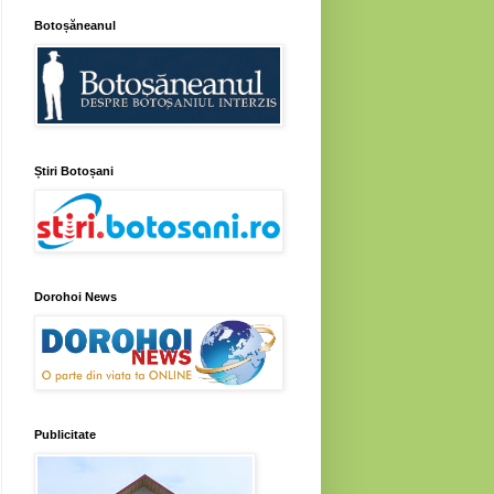
Botoșăneanul
Știri Botoșani
Dorohoi News
Publicitate