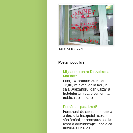
Tel:0741039941
Postări populare
Mișcarea pentru Dezvoltarea
Moldovei
Luni, 14 ianuarie 2019, ora
13,00, va avea loc la Iași, în
sala „Alexandru Ioan Cuza” a
hotelului Unirea, o conferință
publică de lansare...
Primăria ...paralizată!
Furnizorul de energie electrică
a decis, la inceputul acestei
săptămâni, debranşarea de la
reţea a administraţiei locale ca
urmare a unei da...