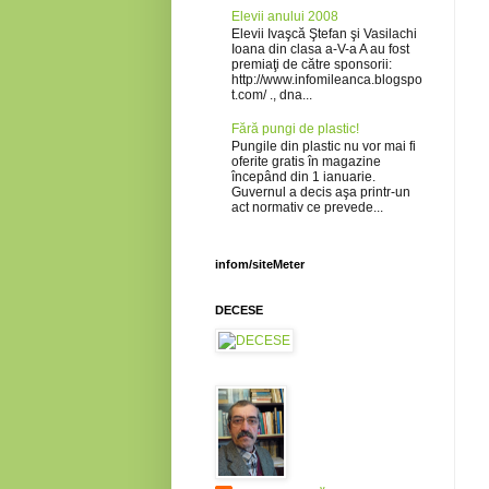
Elevii anului 2008
Elevii Ivaşcă Ştefan şi Vasilachi
Ioana din clasa a-V-a A au fost
premiaţi de către sponsorii:
http://www.infomileanca.blogspo
t.com/ ., dna...
Fără pungi de plastic!
Pungile din plastic nu vor mai fi
oferite gratis în magazine
începând din 1 ianuarie.
Guvernul a decis aşa printr-un
act normativ ce prevede...
infom/siteMeter
DECESE