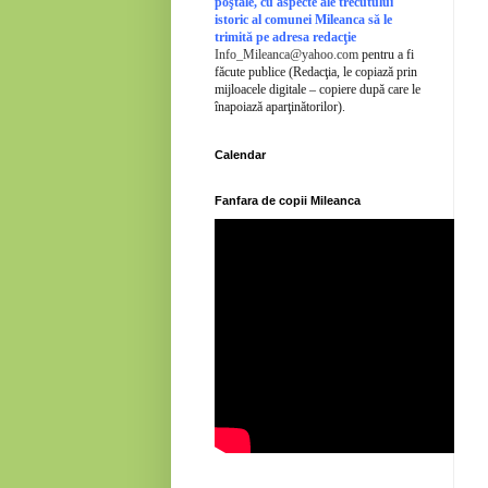
poştale, cu aspecte ale trecutului
istoric al comunei Mileanca să le
trimită pe adresa redacţie
Info_Mileanca@yahoo.com
pentru a fi
făcute publice (Redacţia, le copiază prin
mijloacele digitale – copiere după care le
înapoiază aparţinătorilor).
Calendar
Fanfara de copii Mileanca