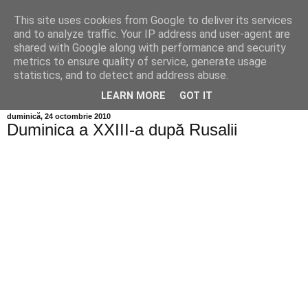
This site uses cookies from Google to deliver its services
Info MILEANCA
and to analyze traffic. Your IP address and user-agent are
shared with Google along with performance and security
metrics to ensure quality of service, generate usage
BINE AȚI VENIT! *Jurnal online de informație și opinie;
statistics, and to detect and address abuse.
Miercuri 05 August, 2026
LEARN MORE
GOT IT
duminică, 24 octombrie 2010
Duminica a XXIII-a după Rusalii