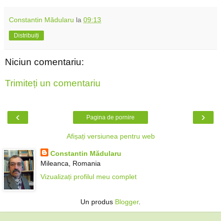
Constantin Mădularu
la
09:13
Distribuiți
Niciun comentariu:
Trimiteți un comentariu
‹
›
Pagina de pornire
Afișați versiunea pentru web
Constantin Mădularu
Mileanca, Romania
Vizualizați profilul meu complet
Un produs
Blogger
.