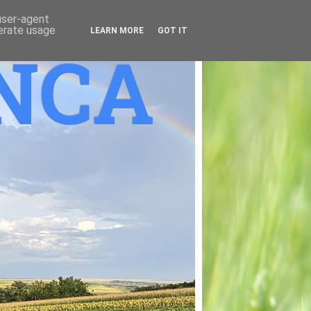
 user-agent
nerate usage
LEARN MORE
GOT IT
ANCA