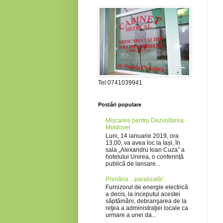
Tel:0741039941
Postări populare
Mișcarea pentru Dezvoltarea
Moldovei
Luni, 14 ianuarie 2019, ora
13,00, va avea loc la Iași, în
sala „Alexandru Ioan Cuza” a
hotelului Unirea, o conferință
publică de lansare...
Primăria ...paralizată!
Furnizorul de energie electrică
a decis, la inceputul acestei
săptămâni, debranşarea de la
reţea a administraţiei locale ca
urmare a unei da...