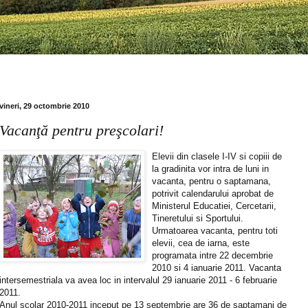
vineri, 29 octombrie 2010
Vacanţă pentru preşcolari!
Elevii din clasele I-IV si copiii de
la gradinita vor intra de luni in
vacanta, pentru o saptamana,
potrivit calendarului aprobat de
Ministerul Educatiei, Cercetarii,
Tineretului si Sportului.
Urmatoarea vacanta, pentru toti
elevii, cea de iarna, este
programata intre 22 decembrie
2010 si 4 ianuarie 2011. Vacanta
intersemestriala va avea loc in intervalul 29 ianuarie 2011 - 6 februarie
2011.
Anul scolar 2010-2011 inceput pe 13 septembrie are 36 de saptamani de