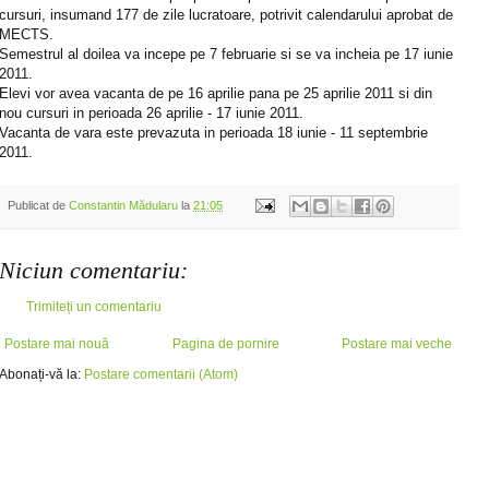
cursuri, insumand 177 de zile lucratoare, potrivit calendarului aprobat de
MECTS.
Semestrul al doilea va incepe pe 7 februarie si se va incheia pe 17 iunie
2011.
Elevi vor avea vacanta de pe 16 aprilie pana pe 25 aprilie 2011 si din
nou cursuri in perioada 26 aprilie - 17 iunie 2011.
Vacanta de vara este prevazuta in perioada 18 iunie - 11 septembrie
2011.
Publicat de
Constantin Mădularu
la
21:05
Niciun comentariu:
Trimiteți un comentariu
Postare mai nouă
Pagina de pornire
Postare mai veche
Abonați-vă la:
Postare comentarii (Atom)