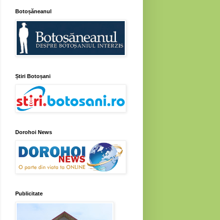
Botoșăneanul
Știri Botoșani
Dorohoi News
Publicitate