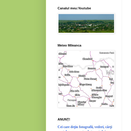
Canalul meu:Youtube
Meteo Mileanca
ANUNȚ!
Cei
care deţin fotografii, vederi, cărţi