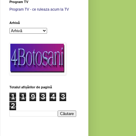
Program TV
Program TV - ce ruleaza acum la TV
Arhivă
Totalul afișărilor de pagină
1
1
9
3
4
3
2