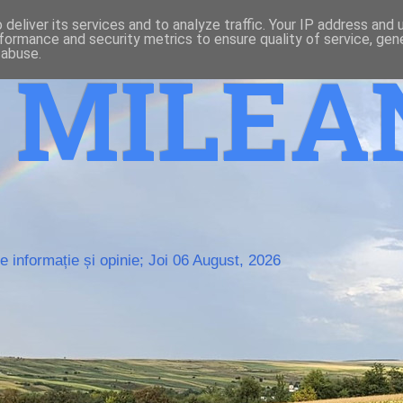
deliver its services and to analyze traffic. Your IP address and
formance and security metrics to ensure quality of service, ge
 abuse.
o MILE
 informație și opinie; Joi 06 August, 2026