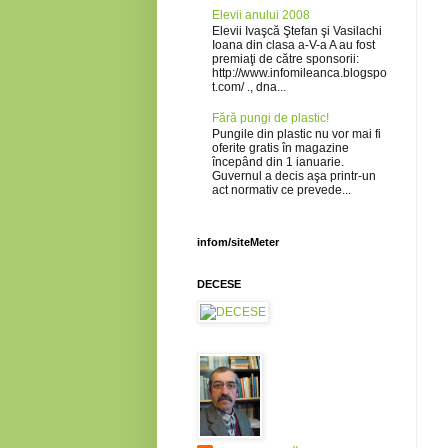
Elevii anului 2008
Elevii Ivaşcă Ştefan şi Vasilachi
Ioana din clasa a-V-a A au fost
premiaţi de către sponsorii:
http://www.infomileanca.blogspo
t.com/ ., dna...
Fără pungi de plastic!
Pungile din plastic nu vor mai fi
oferite gratis în magazine
începând din 1 ianuarie.
Guvernul a decis aşa printr-un
act normativ ce prevede...
infom/siteMeter
DECESE