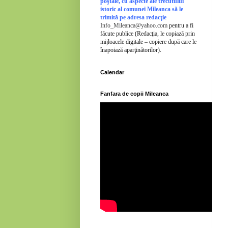
poştale, cu aspecte ale trecutului
istoric al comunei Mileanca să le
trimită pe adresa redacţie
Info_Mileanca@yahoo.com
pentru a fi
făcute publice (Redacţia, le copiază prin
mijloacele digitale – copiere după care le
înapoiază aparţinătorilor).
Calendar
Fanfara de copii Mileanca