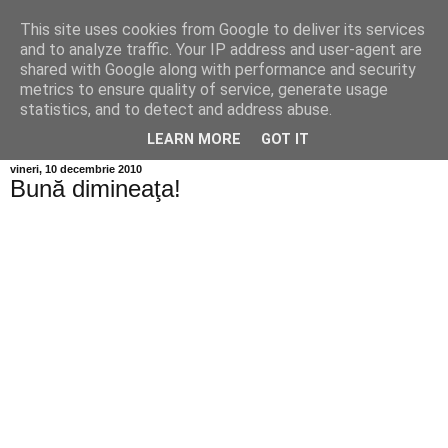
This site uses cookies from Google to deliver its services
Info MILEANCA
and to analyze traffic. Your IP address and user-agent are
shared with Google along with performance and security
metrics to ensure quality of service, generate usage
BINE AȚI VENIT! *Jurnal online de informație și opinie; Joi
statistics, and to detect and address abuse.
06 August, 2026
LEARN MORE
GOT IT
vineri, 10 decembrie 2010
Bună dimineaţa!