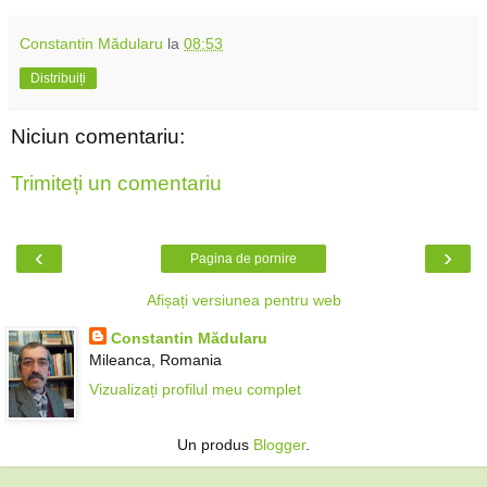
Constantin Mădularu
la
08:53
Distribuiți
Niciun comentariu:
Trimiteți un comentariu
‹
›
Pagina de pornire
Afișați versiunea pentru web
Constantin Mădularu
Mileanca, Romania
Vizualizați profilul meu complet
Un produs
Blogger
.