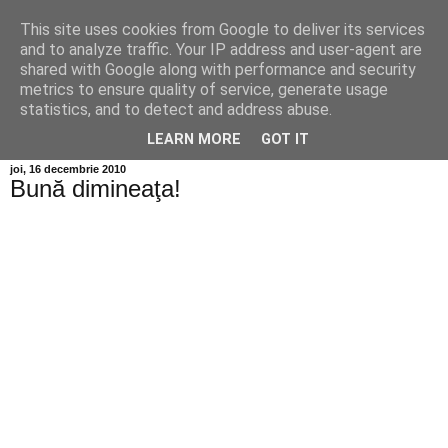
This site uses cookies from Google to deliver its services
Info MILEANCA
and to analyze traffic. Your IP address and user-agent are
shared with Google along with performance and security
metrics to ensure quality of service, generate usage
BINE AȚI VENIT! *Jurnal online de informație și opinie;
statistics, and to detect and address abuse.
Vineri 07 August, 2026
LEARN MORE
GOT IT
joi, 16 decembrie 2010
Bună dimineaţa!