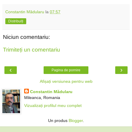
Constantin Mădularu
la
07:57
Distribuiți
Niciun comentariu:
Trimiteți un comentariu
‹
›
Pagina de pornire
Afișați versiunea pentru web
Constantin Mădularu
Mileanca, Romania
Vizualizați profilul meu complet
Un produs
Blogger
.