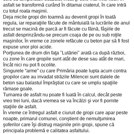
asfalt se transformă curând în ditamai craterul, în care intră
cu totul roata maşinii.
Deja micile gropi din toamnă au devenit gropi în toată
regula, iar reparaţiile făcute de mântuială la lucrările de anul
trecut se macină de parcă ar fi făcute cu făină, fâşiile de
asfalt desprinzându-se precum coaja de pe ou sub roţile
maşinilor, în vreme ce zonele refăcute cu beton par să fi fost
expuse unor ploi acide.
Porţiunea de drum din faţa "Lutăriei" arată ca după război,
cu zone în care gropile sunt atât de dese sau atât de mari,
încât nici nu pot fi ocolite.
Singurele “arme” cu care Primăria poate lupta acum contra
gropilor care au invadat străzile Milencei sunt dalele de
beton sau balastul împrăştiat cu care se umplu spaţiile
rămase goale.
Turnarea de asfalt nu poate fi luată în calcul, decât peste
vreo trei luni, dacă vremea se va încălzi şi vor fi pornite
staţiile de asfalt.
În vreme ce întregul asfalt e ciuruit de gropi care apar peste
noapte, primarul comunei, conştient de nemulţumirea
şoferilor care îşi distrug maşinile prin gropi, spune că
principala problemă e calitatea asfaltului.