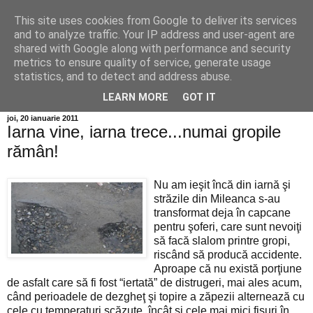
This site uses cookies from Google to deliver its services
Info MILEANCA
and to analyze traffic. Your IP address and user-agent are
shared with Google along with performance and security
metrics to ensure quality of service, generate usage
BINE AȚI VENIT! *Jurnal online de informație și opinie; Joi
statistics, and to detect and address abuse.
06 August, 2026
LEARN MORE
GOT IT
joi, 20 ianuarie 2011
Iarna vine, iarna trece...numai gropile
rămân!
Nu am ieşit încă din iarnă şi
străzile din Mileanca s-au
transformat deja în capcane
pentru şoferi, care sunt nevoiţi
să facă slalom printre gropi,
riscând să producă accidente.
Aproape că nu există porţiune
de asfalt care să fi fost “iertată” de distrugeri, mai ales acum,
când perioadele de dezgheţ şi topire a zăpezii alternează cu
cele cu temperaturi scăzute, încât şi cele mai mici fisuri în