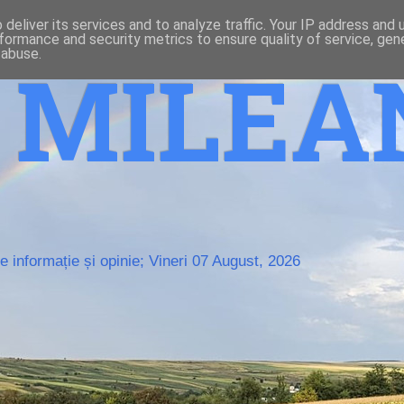
deliver its services and to analyze traffic. Your IP address and
formance and security metrics to ensure quality of service, ge
 abuse.
o MILE
 informație și opinie; Vineri 07 August, 2026