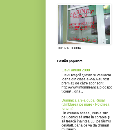
Tel:0741039941
Postări populare
Elevii anului 2008
Elevii Ivaşcă Ştefan şi Vasilachi
Ioana din clasa a-V-a A au fost
premiaţi de către sponsorii:
http://www.infomileanca.blogspo
t.com/ ., dna...
Duminica a 9-a după Rusalii
(Umblarea pe mare - Potolirea
furtunii)
În vremea aceea, Iisus a silit
pe ucenici să intre în corabie şi
să treacă înaintea Lui pe ţărmul
celălalt, până ce va da drumul
mulţimilo...