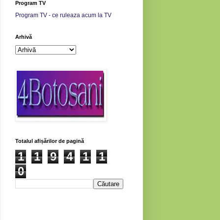
Program TV
Program TV - ce ruleaza acum la TV
Arhivă
Totalul afișărilor de pagină
1
1
9
4
1
1
0