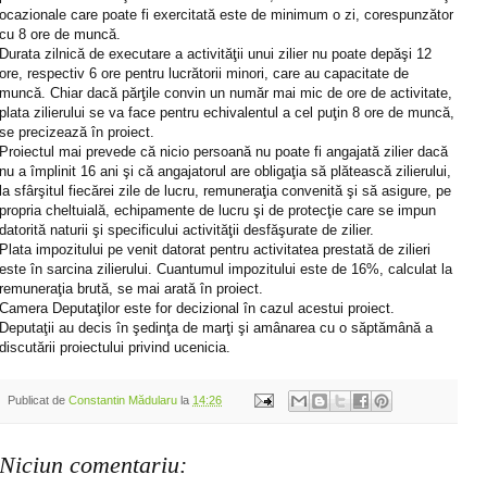
ocazionale care poate fi exercitată este de minimum o zi, corespunzător
cu 8 ore de muncă.
Durata zilnică de executare a activităţii unui zilier nu poate depăşi 12
ore, respectiv 6 ore pentru lucrătorii minori, care au capacitate de
muncă. Chiar dacă părţile convin un număr mai mic de ore de activitate,
plata zilierului se va face pentru echivalentul a cel puţin 8 ore de muncă,
se precizează în proiect.
Proiectul mai prevede că nicio persoană nu poate fi angajată zilier dacă
nu a împlinit 16 ani şi că angajatorul are obligaţia să plătească zilierului,
la sfârşitul fiecărei zile de lucru, remuneraţia convenită şi să asigure, pe
propria cheltuială, echipamente de lucru şi de protecţie care se impun
datorită naturii şi specificului activităţii desfăşurate de zilier.
Plata impozitului pe venit datorat pentru activitatea prestată de zilieri
este în sarcina zilierului. Cuantumul impozitului este de 16%, calculat la
remuneraţia brută, se mai arată în proiect.
Camera Deputaţilor este for decizional în cazul acestui proiect.
Deputaţii au decis în şedinţa de marţi şi amânarea cu o săptămână a
discutării proiectului privind ucenicia.
Publicat de
Constantin Mădularu
la
14:26
Niciun comentariu: