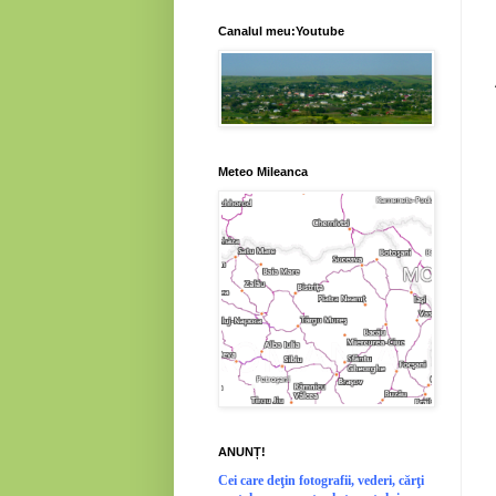
Canalul meu:Youtube
Meteo Mileanca
ANUNȚ!
Cei
care deţin fotografii, vederi, cărţi