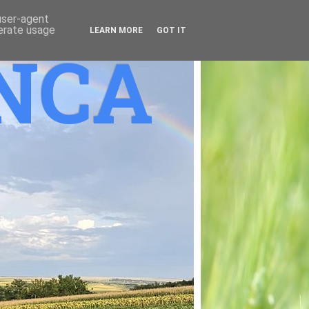
 user-agent
nerate usage
LEARN MORE
GOT IT
ANCA