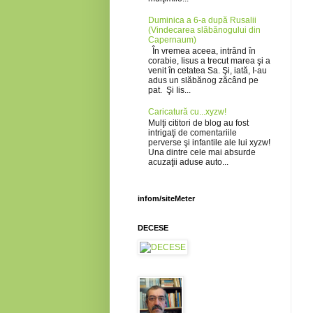
Duminica a 6-a după Rusalii
(Vindecarea slăbănogului din
Capernaum)
În vremea aceea, intrând în
corabie, Iisus a trecut marea şi a
venit în cetatea Sa. Şi, iată, I-au
adus un slăbănog zăcând pe
pat. Şi Iis...
Caricatură cu...xyzw!
Mulţi cititori de blog au fost
intrigaţi de comentariile
perverse şi infantile ale lui xyzw!
Una dintre cele mai absurde
acuzaţii aduse auto...
infom/siteMeter
DECESE