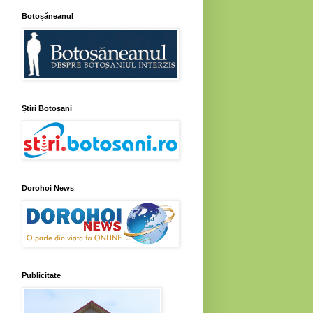
Botoșăneanul
Știri Botoșani
Dorohoi News
Publicitate