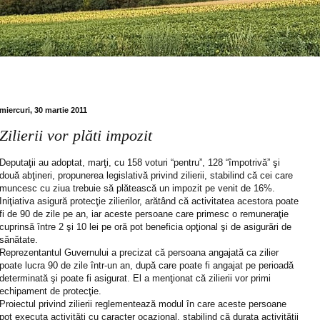
miercuri, 30 martie 2011
Zilierii vor plăti impozit
Deputaţii au adoptat, marţi, cu 158 voturi “pentru”, 128 “împotrivă” şi
două abţineri, propunerea legislativă privind zilierii, stabilind că cei care
muncesc cu ziua trebuie să plătească un impozit pe venit de 16%.
Iniţiativa asigură protecţie zilierilor, arătând că activitatea acestora poate
fi de 90 de zile pe an, iar aceste persoane care primesc o remuneraţie
cuprinsă între 2 şi 10 lei pe oră pot beneficia opţional şi de asigurări de
sănătate.
Reprezentantul Guvernului a precizat că persoana angajată ca zilier
poate lucra 90 de zile într-un an, după care poate fi angajat pe perioadă
determinată şi poate fi asigurat. El a menţionat că zilierii vor primi
echipament de protecţie.
Proiectul privind zilierii reglementează modul în care aceste persoane
pot executa activităţi cu caracter ocazional, stabilind că durata activităţii