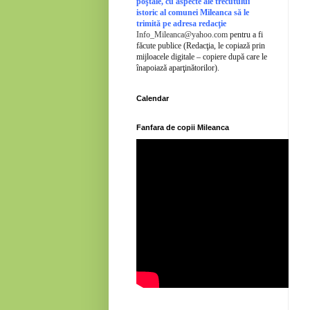
poştale, cu aspecte ale trecutului
istoric al comunei Mileanca să le
trimită pe adresa redacţie
Info_Mileanca@yahoo.com
pentru a fi
făcute publice (Redacţia, le copiază prin
mijloacele digitale – copiere după care le
înapoiază aparţinătorilor).
Calendar
Fanfara de copii Mileanca