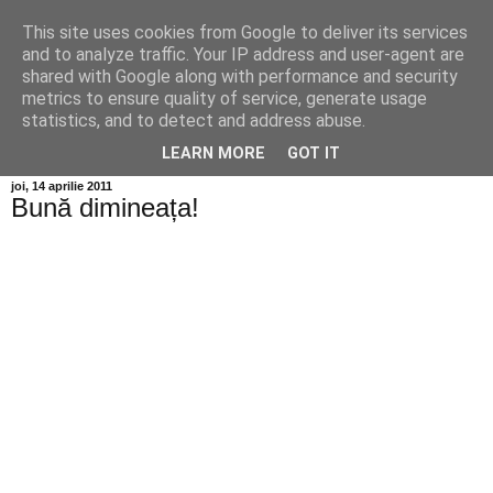
This site uses cookies from Google to deliver its services
Info MILEANCA
and to analyze traffic. Your IP address and user-agent are
shared with Google along with performance and security
metrics to ensure quality of service, generate usage
BINE AȚI VENIT! *Jurnal online de informație și opinie;
statistics, and to detect and address abuse.
Vineri 07 August, 2026
LEARN MORE
GOT IT
joi, 14 aprilie 2011
Bună dimineața!