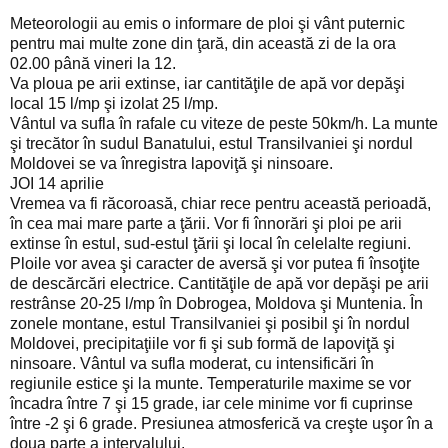
Meteorologii au emis o informare de ploi şi vânt puternic
pentru mai multe zone din ţară, din această zi de la ora
02.00 până vineri la 12.
Va ploua pe arii extinse, iar cantităţile de apă vor depăşi
local 15 l/mp şi izolat 25 l/mp.
Vântul va sufla în rafale cu viteze de peste 50km/h. La munte
şi trecător în sudul Banatului, estul Transilvaniei şi nordul
Moldovei se va înregistra lapoviţă şi ninsoare.
JOI 14 aprilie
Vremea va fi răcoroasă, chiar rece pentru această perioadă,
în cea mai mare parte a ţării. Vor fi înnorări şi ploi pe arii
extinse în estul, sud-estul ţării şi local în celelalte regiuni.
Ploile vor avea şi caracter de aversă şi vor putea fi însoţite
de descărcări electrice. Cantităţile de apă vor depăşi pe arii
restrânse 20-25 l/mp în Dobrogea, Moldova şi Muntenia. În
zonele montane, estul Transilvaniei şi posibil şi în nordul
Moldovei, precipitaţiile vor fi şi sub formă de lapoviţă şi
ninsoare. Vântul va sufla moderat, cu intensificări în
regiunile estice şi la munte. Temperaturile maxime se vor
încadra între 7 şi 15 grade, iar cele minime vor fi cuprinse
între -2 şi 6 grade. Presiunea atmosferică va creşte uşor în a
doua parte a intervalului.