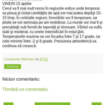
VINERI 15 aprilie
Cerul va fi mai mult noros în regiunile estice unde temporar
va ploua şi izolat cantităţile de apă vor mai putea depăşi 10-
15 l/mp. În celelalte regiuni, înnorările vor fi temporare, iar
ploile se vor semnala pe arii restrânse. La munte vor mai fi şi
precipitaţii sub formă de lapoviţă şi ninsoare. Vântul va sufla
slab şi moderat, cu unele intensificări în estul ţării.
Temperaturile maxime se vor încadra între 7 şi 17 grade, iar
cele minime între -2 şi 6 grade. Presiunea atmosferică va
continua să crească.
Constantin Mădularu
la
07:51
Distribuiți
Niciun comentariu:
Trimiteți un comentariu