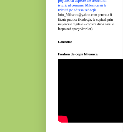
poştale, cu aspecte ale trecutului
istoric al comunei Mileanca să le
trimită pe adresa redacţie
Info_Mileanca@yahoo.com
pentru a fi
făcute publice (Redacţia, le copiază prin
mijloacele digitale – copiere după care le
înapoiază aparţinătorilor).
Calendar
Fanfara de copii Mileanca