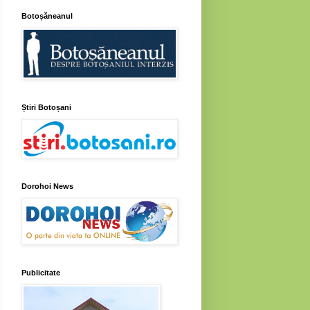
Botoșăneanul
Știri Botoșani
Dorohoi News
Publicitate