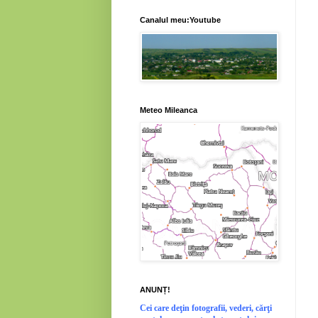
Canalul meu:Youtube
Meteo Mileanca
ANUNȚ!
Cei
care deţin fotografii, vederi, cărţi