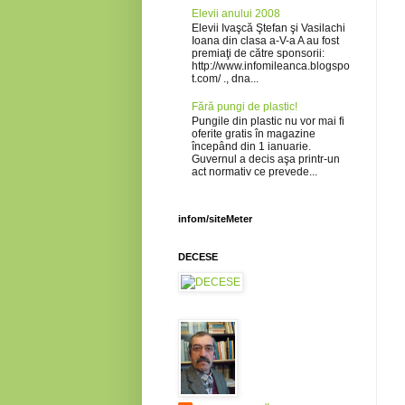
Elevii anului 2008
Elevii Ivaşcă Ştefan şi Vasilachi
Ioana din clasa a-V-a A au fost
premiaţi de către sponsorii:
http://www.infomileanca.blogspo
t.com/ ., dna...
Fără pungi de plastic!
Pungile din plastic nu vor mai fi
oferite gratis în magazine
începând din 1 ianuarie.
Guvernul a decis aşa printr-un
act normativ ce prevede...
infom/siteMeter
DECESE