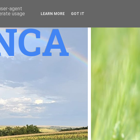
 user-agent
nerate usage
LEARN MORE
GOT IT
ANCA