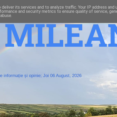
deliver its services and to analyze traffic. Your IP address and
formance and security metrics to ensure quality of service, ge
 abuse.
o MILE
 informație și opinie; Joi 06 August, 2026