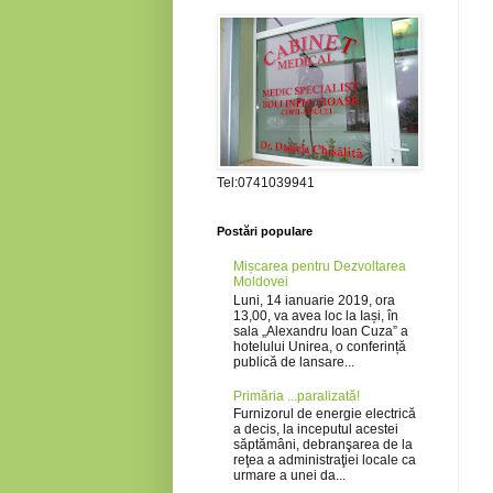
Tel:0741039941
Postări populare
Mișcarea pentru Dezvoltarea
Moldovei
Luni, 14 ianuarie 2019, ora
13,00, va avea loc la Iași, în
sala „Alexandru Ioan Cuza” a
hotelului Unirea, o conferință
publică de lansare...
Primăria ...paralizată!
Furnizorul de energie electrică
a decis, la inceputul acestei
săptămâni, debranşarea de la
reţea a administraţiei locale ca
urmare a unei da...