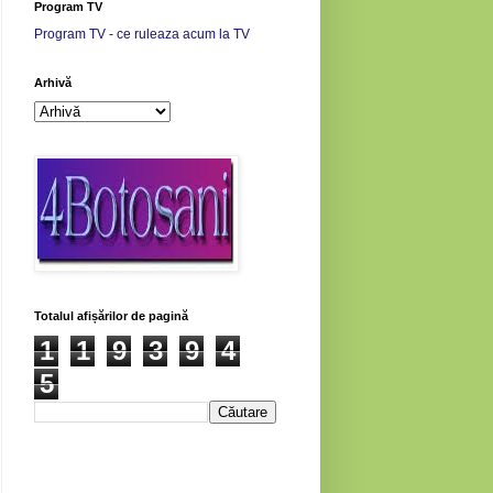
Program TV
Program TV - ce ruleaza acum la TV
Arhivă
Totalul afișărilor de pagină
1
1
9
3
9
4
5