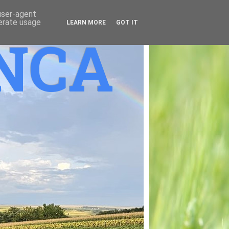
 user-agent
nerate usage
LEARN MORE
GOT IT
ANCA