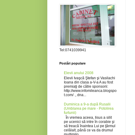
Tel:0741039941
Postări populare
Elevii anului 2008
Elevii Ivaşcă Ştefan şi Vasilachi
Ioana din clasa a-V-a A au fost
premiaţi de către sponsorii:
http://www.infomileanca.blogspo
t.com/ ., dna...
Duminica a 9-a după Rusalii
(Umblarea pe mare - Potolirea
furtunii)
În vremea aceea, Iisus a silit
pe ucenici să intre în corabie şi
să treacă înaintea Lui pe ţărmul
celălalt, până ce va da drumul
mulţimilo...