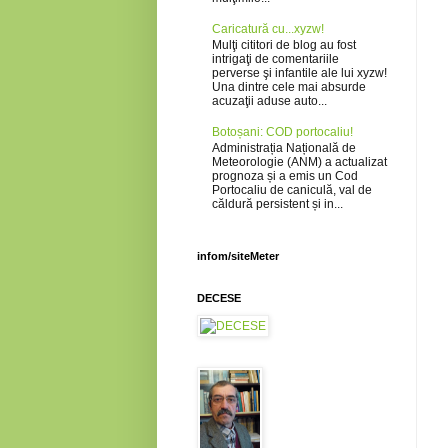
Caricatură cu...xyzw!
Mulţi cititori de blog au fost
intrigaţi de comentariile
perverse şi infantile ale lui xyzw!
Una dintre cele mai absurde
acuzaţii aduse auto...
Botoșani: COD portocaliu!
Administrația Națională de
Meteorologie (ANM) a actualizat
prognoza și a emis un Cod
Portocaliu de caniculă, val de
căldură persistent și in...
infom/siteMeter
DECESE