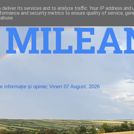
deliver its services and to analyze traffic. Your IP address and
formance and security metrics to ensure quality of service, ge
 abuse.
o MILE
 informație și opinie; Vineri 07 August, 2026