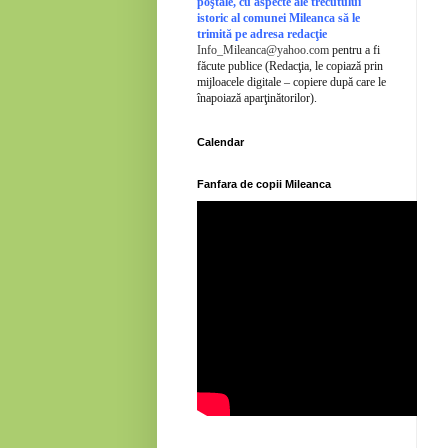
poştale, cu aspecte ale trecutului
istoric al comunei Mileanca să le
trimită pe adresa redacţie
Info_Mileanca@yahoo.com
pentru a fi
făcute publice (Redacţia, le copiază prin
mijloacele digitale – copiere după care le
înapoiază aparţinătorilor).
Calendar
Fanfara de copii Mileanca