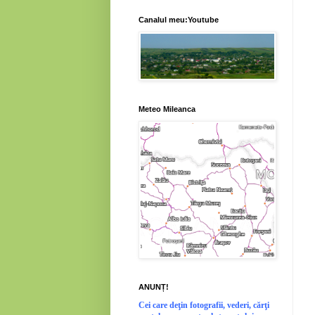
Canalul meu:Youtube
Meteo Mileanca
ANUNȚ!
Cei
care deţin fotografii, vederi, cărţi