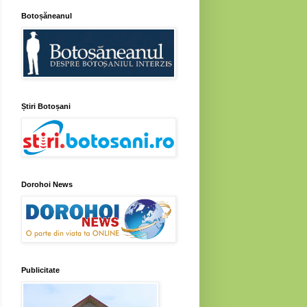
Botoșăneanul
Știri Botoșani
Dorohoi News
Publicitate