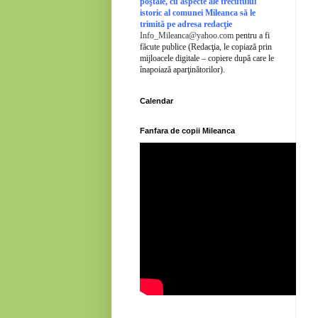
poştale, cu aspecte ale trecutului
istoric al comunei Mileanca să le
trimită pe adresa redacţie
Info_Mileanca@yahoo.com
pentru a fi
făcute publice (Redacţia, le copiază prin
mijloacele digitale – copiere după care le
înapoiază aparţinătorilor).
Calendar
Fanfara de copii Mileanca