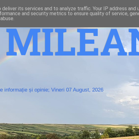
deliver its services and to analyze traffic. Your IP address and
formance and security metrics to ensure quality of service, ge
 abuse.
o MILE
 informație și opinie; Vineri 07 August, 2026