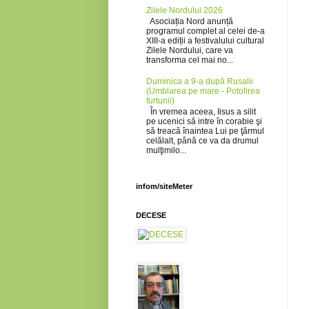
Zilele Nordului 2026
Asociația Nord anunță
programul complet al celei de-a
XIII-a ediții a festivalului cultural
Zilele Nordului, care va
transforma cel mai no...
Duminica a 9-a după Rusalii
(Umblarea pe mare - Potolirea
furtunii)
În vremea aceea, Iisus a silit
pe ucenici să intre în corabie şi
să treacă înaintea Lui pe ţărmul
celălalt, până ce va da drumul
mulţimilo...
infom/siteMeter
DECESE