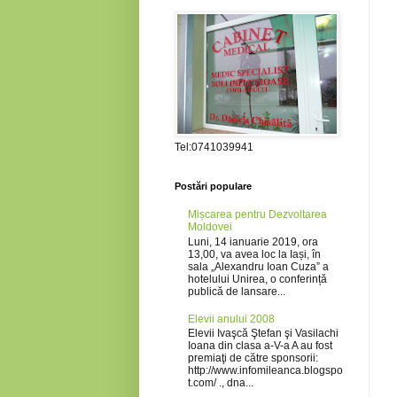
Tel:0741039941
Postări populare
Mișcarea pentru Dezvoltarea
Moldovei
Luni, 14 ianuarie 2019, ora
13,00, va avea loc la Iași, în
sala „Alexandru Ioan Cuza” a
hotelului Unirea, o conferință
publică de lansare...
Elevii anului 2008
Elevii Ivaşcă Ştefan şi Vasilachi
Ioana din clasa a-V-a A au fost
premiaţi de către sponsorii:
http://www.infomileanca.blogspo
t.com/ ., dna...