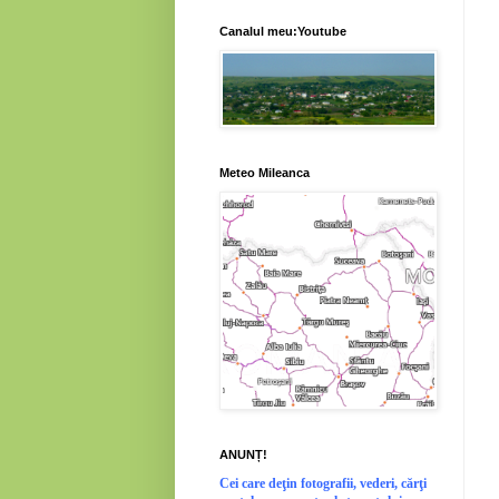
Canalul meu:Youtube
Meteo Mileanca
ANUNȚ!
Cei
care deţin fotografii, vederi, cărţi