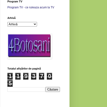
Program TV
Program TV - ce ruleaza acum la TV
Arhivă
Totalul afișărilor de pagină
1
1
9
3
7
0
5