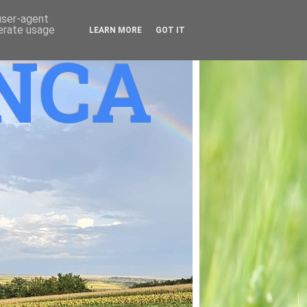
 user-agent
nerate usage
LEARN MORE
GOT IT
ANCA