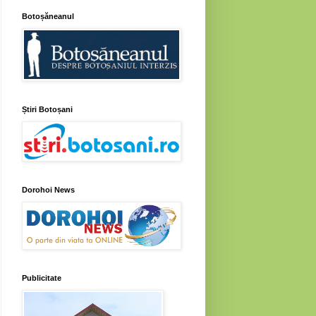
Botoșăneanul
Știri Botoșani
Dorohoi News
Publicitate