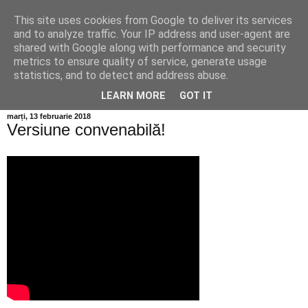
This site uses cookies from Google to deliver its services
Info MILEANCA
and to analyze traffic. Your IP address and user-agent are
shared with Google along with performance and security
metrics to ensure quality of service, generate usage
BINE AȚI VENIT! *Jurnal online de informație și opinie;
statistics, and to detect and address abuse.
Vineri 07 August, 2026
LEARN MORE
GOT IT
marți, 13 februarie 2018
Versiune convenabilă!