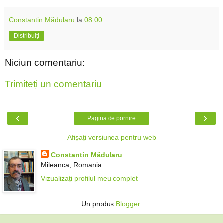
Constantin Mădularu
la
08:00
Distribuiți
Niciun comentariu:
Trimiteți un comentariu
‹
›
Pagina de pornire
Afișați versiunea pentru web
Constantin Mădularu
Mileanca, Romania
Vizualizați profilul meu complet
Un produs
Blogger
.