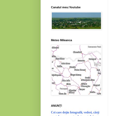
Canalul meu:Youtube
Meteo Mileanca
ANUNȚ!
Cei
care deţin fotografii, vederi, cărţi