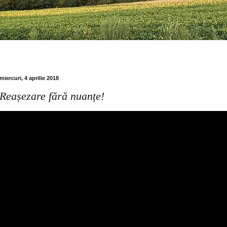
miercuri, 4 aprilie 2018
Reașezare fără nuanțe!