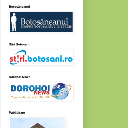
Botoșăneanul
Știri Botoșani
Dorohoi News
Publicitate