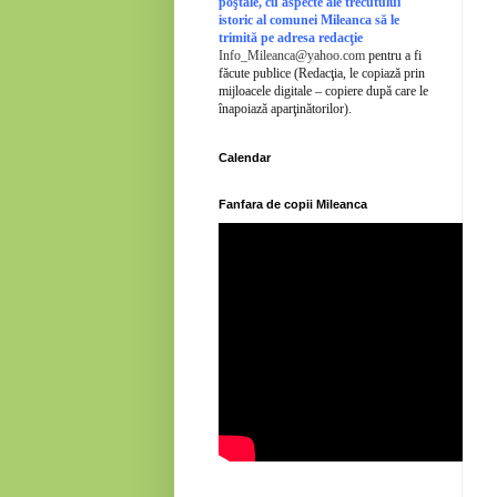
poştale, cu aspecte ale trecutului
istoric al comunei Mileanca să le
trimită pe adresa redacţie
Info_Mileanca@yahoo.com
pentru a fi
făcute publice (Redacţia, le copiază prin
mijloacele digitale – copiere după care le
înapoiază aparţinătorilor).
Calendar
Fanfara de copii Mileanca