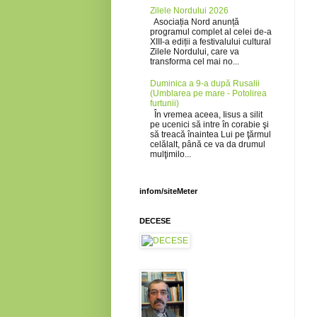
Zilele Nordului 2026
Asociația Nord anunță
programul complet al celei de-a
XIII-a ediții a festivalului cultural
Zilele Nordului, care va
transforma cel mai no...
Duminica a 9-a după Rusalii
(Umblarea pe mare - Potolirea
furtunii)
În vremea aceea, Iisus a silit
pe ucenici să intre în corabie şi
să treacă înaintea Lui pe ţărmul
celălalt, până ce va da drumul
mulţimilo...
infom/siteMeter
DECESE