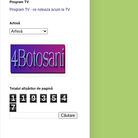
Program TV
Program TV - ce ruleaza acum la TV
Arhivă
Totalul afișărilor de pagină
1
1
9
3
5
4
7