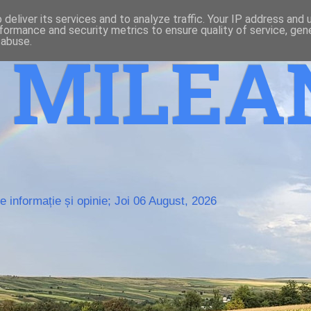
deliver its services and to analyze traffic. Your IP address and
formance and security metrics to ensure quality of service, ge
 abuse.
o MILE
 informație și opinie; Joi 06 August, 2026