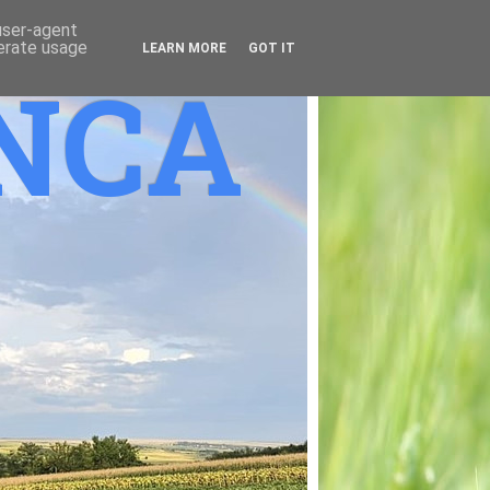
 user-agent
nerate usage
LEARN MORE
GOT IT
ANCA