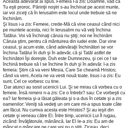
Aceasta adevărat ai spus. Femeia I-a zis: Doamne, văd că
Tu eşti proroc. Părinţii noştri s-au închinat pe acest munte,
iar voi ziceţi că în Ierusalim este locul unde trebuie să ne
închinăm.
Şi Iisus i-a zis: Femeie, crede-Mă că vine ceasul când nici
pe muntele acesta, nici în Ierusalim nu vă veţi închina
Tatălui. Voi vă închinaţi căruia nu ştiţi; noi ne închinăm
Căruia ştim, pentru că mântuirea din iudei este. Dar vine
ceasul, şi acum este, când adevăraţii închinători se vor
închina Tatălui în duh şi în adevăr, că şi Tatăl astfel de
închinători Îşi doreşte. Duh este Dumnezeu, şi cei ce I se
închină trebuie să I se închine în duh şi în adevăr. I-a zis
femeia: Ştim că va veni Mesia, Care Se cheamă Hristos;
când va veni, Acela ne va vesti nouă toate. Iisus i-a zis: Eu
sunt, Cel ce vorbesc cu tine.
Dar atunci au sosit ucenicii Lui. Şi se mirau că vorbea cu o
femeie. Însă nimeni n-a zis: Ce o întrebi? sau: Ce vorbeşti cu
ea? Iar femeia şi-a lăsat găleata şi s-a dus în cetate şi a zis
oamenilor: Veniţi să vedeţi un om care mi-a spus toate câte
am făcut. Nu cumva acesta este Hristos? Şi au ieşit din
cetate şi veneau către El. Între timp, ucenicii Lui Îl rugau,
zicând: Învăţătorule, mănâncă. Iar El le-a zis: Eu am de
mâncat o mâncare pe care voi nu o ştiţi. Ziceau, deci,