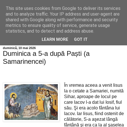
This site uses cookies from Google to deliver its services
Info MILEANCA
and to analyze traffic. Your IP address and user-agent are
shared with Google along with performance and security
metrics to ensure quality of service, generate usage
BINE AȚI VENIT! *Jurnal online de informație și opinie;
statistics, and to detect and address abuse.
Vineri 07 August, 2026
LEARN MORE
GOT IT
duminică, 10 mai 2026
Duminica a 5-a după Paști (a
Samarinencei)
În vremea aceea a venit Iisus
la o cetate a Samariei, numită
Sihar, aproape de locul pe
care Iacov l-a dat lui Iosif, fiul
său. Şi era acolo fântâna lui
Iacov. Iar Iisus, fiind ostenit de
călătorie, S-a aşezat lângă
fântână şi era ca la al şaselea