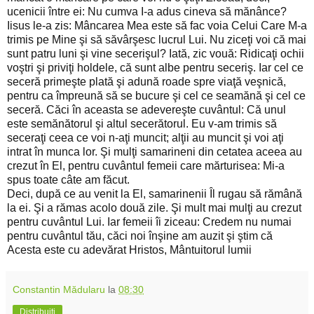
ucenicii între ei: Nu cumva I-a adus cineva să mănânce?
Iisus le-a zis: Mâncarea Mea este să fac voia Celui Care M-a
trimis pe Mine şi să săvârşesc lucrul Lui. Nu ziceţi voi că mai
sunt patru luni şi vine secerişul? Iată, zic vouă: Ridicaţi ochii
voştri şi priviţi holdele, că sunt albe pentru seceriş. Iar cel ce
seceră primeşte plată şi adună roade spre viaţă veşnică,
pentru ca împreună să se bucure şi cel ce seamănă şi cel ce
seceră. Căci în aceasta se adevereşte cuvântul: Că unul
este semănătorul şi altul secerătorul. Eu v-am trimis să
seceraţi ceea ce voi n-aţi muncit; alţii au muncit şi voi aţi
intrat în munca lor. Şi mulţi samarineni din cetatea aceea au
crezut în El, pentru cuvântul femeii care mărturisea: Mi-a
spus toate câte am făcut.
Deci, după ce au venit la El, samarinenii Îl rugau să rămână
la ei. Şi a rămas acolo două zile. Şi mult mai mulţi au crezut
pentru cuvântul Lui. Iar femeii îi ziceau: Credem nu numai
pentru cuvântul tău, căci noi înşine am auzit şi ştim că
Acesta este cu adevărat Hristos, Mântuitorul lumii
Constantin Mădularu
la
08:30
Distribuiți