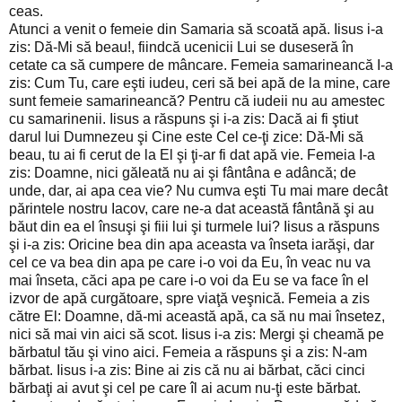
ceas.
Atunci a venit o femeie din Samaria să scoată apă. Iisus i-a
zis: Dă-Mi să beau!, fiindcă ucenicii Lui se duseseră în
cetate ca să cumpere de mâncare. Femeia samarineancă I-a
zis: Cum Tu, care eşti iudeu, ceri să bei apă de la mine, care
sunt femeie samarineancă? Pentru că iudeii nu au amestec
cu samarinenii. Iisus a răspuns şi i-a zis: Dacă ai fi ştiut
darul lui Dumnezeu şi Cine este Cel ce-ţi zice: Dă-Mi să
beau, tu ai fi cerut de la El şi ţi-ar fi dat apă vie. Femeia I-a
zis: Doamne, nici găleată nu ai şi fântâna e adâncă; de
unde, dar, ai apa cea vie? Nu cumva eşti Tu mai mare decât
părintele nostru Iacov, care ne-a dat această fântână şi au
băut din ea el însuşi şi fiii lui şi turmele lui? Iisus a răspuns
şi i-a zis: Oricine bea din apa aceasta va înseta iarăşi, dar
cel ce va bea din apa pe care i-o voi da Eu, în veac nu va
mai înseta, căci apa pe care i-o voi da Eu se va face în el
izvor de apă curgătoare, spre viaţă veşnică. Femeia a zis
către El: Doamne, dă-mi această apă, ca să nu mai însetez,
nici să mai vin aici să scot. Iisus i-a zis: Mergi şi cheamă pe
bărbatul tău şi vino aici. Femeia a răspuns şi a zis: N-am
bărbat. Iisus i-a zis: Bine ai zis că nu ai bărbat, căci cinci
bărbaţi ai avut şi cel pe care îl ai acum nu-ţi este bărbat.