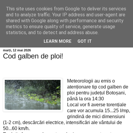
This site uses cookies from Google to deliver its services
Info MILEANCA
and to analyze traffic. Your IP address and user-agent are
shared with Google along with performance and security
metrics to ensure quality of service, generate usage
BINE AȚI VENIT! *Jurnal online de informație și opinie;
statistics, and to detect and address abuse.
Duminică 09 August, 2026
LEARN MORE
GOT IT
marți, 12 mai 2026
Cod galben de ploi!
Meteorologii au emis o
atenționare tip cod galben de
ploi pentru județul Botoșani,
până la ora 14:30
Local vor fi averse torențiale
care vor acumula 15...25 l/mp,
grindină de mici dimensiuni
(1-2 cm), descărcări electrice, intensificări ale vântului de
50...60 km/h.