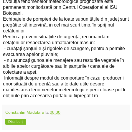
Evoluţia fenomenelor meteorologice prognozate este
permanent monitorizată prin Centrul Operaţional al ISU
Botoșani.
Echipajele de pompieri de la toate subunitățile din județ sunt
pregătite să intervină, în cel mai scurt timp, în sprijinul
cetățenilor.
Pentru a preveni situațiile de urgență, recomandăm
cetățenilor respectarea următoarelor măsuri:
- curățați șanțurile și rigolele de scurgere, pentru a permite
evacuarea apelor pluviale;
- nu aruncați gunoaiele menajere sau resturile vegetale în
albiile apelor curgătoare sau în șanțurile / canalele de
colectare a apei.
Informații despre modul de comportare în cazul producerii
unor situații de urgență sau alte date utile despre
manifestarea fenomenelor meteorologice periculoase pot fi
obținute prin accesarea portalului fiipregatit.ro
Constantin Mădularu
la
08:30
Distribuiți