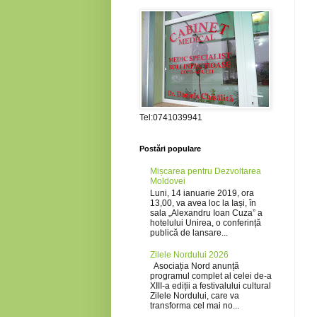
Tel:0741039941
Postări populare
Mișcarea pentru Dezvoltarea
Moldovei
Luni, 14 ianuarie 2019, ora
13,00, va avea loc la Iași, în
sala „Alexandru Ioan Cuza” a
hotelului Unirea, o conferință
publică de lansare...
Zilele Nordului 2026
Asociația Nord anunță
programul complet al celei de-a
XIII-a ediții a festivalului cultural
Zilele Nordului, care va
transforma cel mai no...