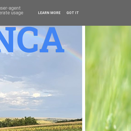
 user-agent
nerate usage
LEARN MORE
GOT IT
ANCA