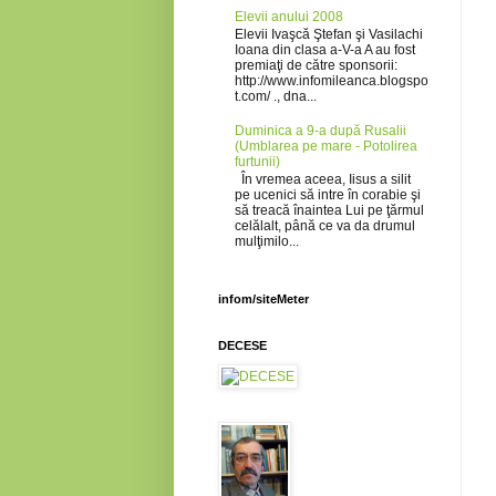
Elevii anului 2008
Elevii Ivaşcă Ştefan şi Vasilachi
Ioana din clasa a-V-a A au fost
premiaţi de către sponsorii:
http://www.infomileanca.blogspo
t.com/ ., dna...
Duminica a 9-a după Rusalii
(Umblarea pe mare - Potolirea
furtunii)
În vremea aceea, Iisus a silit
pe ucenici să intre în corabie şi
să treacă înaintea Lui pe ţărmul
celălalt, până ce va da drumul
mulţimilo...
infom/siteMeter
DECESE