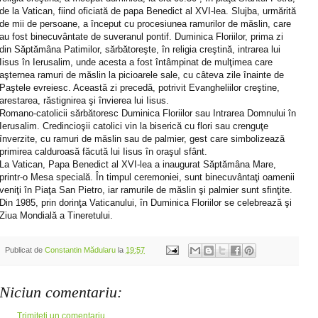
de la Vatican, fiind oficiată de papa Benedict al XVI-lea. Slujba, urmărită
de mii de persoane, a început cu procesiunea ramurilor de măslin, care
au fost binecuvântate de suveranul pontif. Duminica Floriilor, prima zi
din Săptămâna Patimilor, sărbătoreşte, în religia creştină, intrarea lui
Iisus în Ierusalim, unde acesta a fost întâmpinat de mulţimea care
aşternea ramuri de măslin la picioarele sale, cu câteva zile înainte de
Paştele evreiesc. Această zi precedă, potrivit Evangheliilor creştine,
arestarea, răstignirea şi învierea lui Iisus.
Romano-catolicii sărbătoresc Duminica Floriilor sau Intrarea Domnului în
Ierusalim. Credincioşii catolici vin la biserică cu flori sau crenguţe
înverzite, cu ramuri de măslin sau de palmier, gest care simbolizează
primirea calduroasă făcută lui Iisus în oraşul sfânt.
La Vatican, Papa Benedict al XVI-lea a inaugurat Săptămâna Mare,
printr-o Mesa specială. În timpul ceremoniei, sunt binecuvântaţi oamenii
veniţi în Piaţa San Pietro, iar ramurile de măslin şi palmier sunt sfinţite.
Din 1985, prin dorinţa Vaticanului, în Duminica Floriilor se celebrează şi
Ziua Mondială a Tineretului.
Publicat de
Constantin Mădularu
la
19:57
Niciun comentariu:
Trimiteți un comentariu