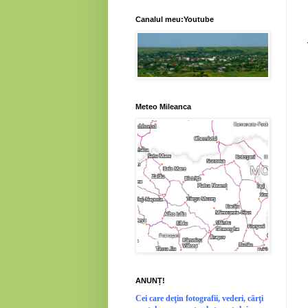
Canalul meu:Youtube
Meteo Mileanca
ANUNȚ!
Cei
care deţin fotografii, vederi, cărţi