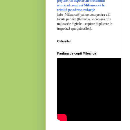
poştale, cu aspecte ale trecutului
istoric al comunei Mileanca să le
trimită pe adresa redacţie
Info_Mileanca@yahoo.com
pentru a fi
făcute publice (Redacţia, le copiază prin
mijloacele digitale – copiere după care le
înapoiază aparţinătorilor).
Calendar
Fanfara de copii Mileanca