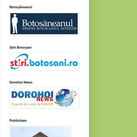
Botoșăneanul
Știri Botoșani
Dorohoi News
Publicitate