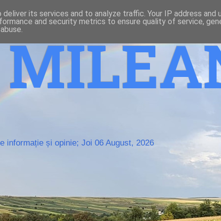
deliver its services and to analyze traffic. Your IP address and
formance and security metrics to ensure quality of service, ge
 abuse.
o MILE
 informație și opinie; Joi 06 August, 2026