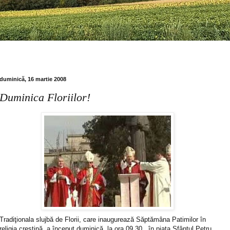
duminică, 16 martie 2008
Duminica Floriilor!
Tradiţionala slujbă de Florii, care inaugurează Săptămâna Patimilor în
religia creştină, a început duminică, la ora 09.30 , în piaţa Sfântul Petru,