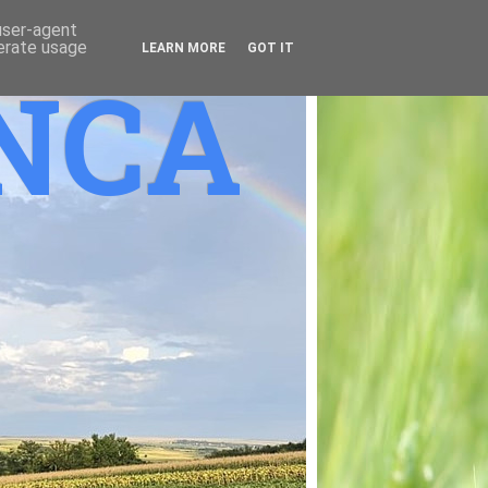
 user-agent
nerate usage
LEARN MORE
GOT IT
ANCA