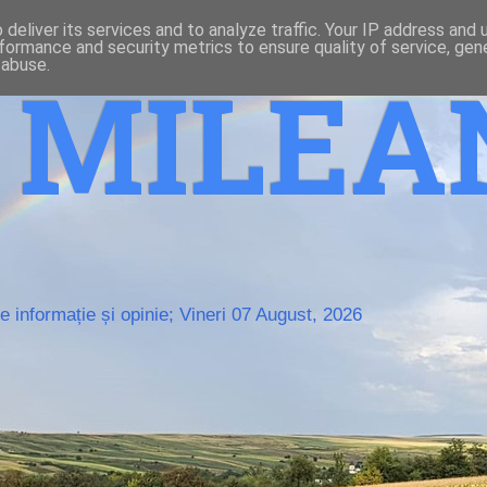
deliver its services and to analyze traffic. Your IP address and
formance and security metrics to ensure quality of service, ge
 abuse.
o MILE
 informație și opinie; Vineri 07 August, 2026