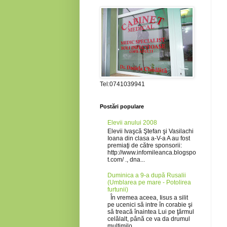
Tel:0741039941
Postări populare
Elevii anului 2008
Elevii Ivaşcă Ştefan şi Vasilachi
Ioana din clasa a-V-a A au fost
premiaţi de către sponsorii:
http://www.infomileanca.blogspo
t.com/ ., dna...
Duminica a 9-a după Rusalii
(Umblarea pe mare - Potolirea
furtunii)
În vremea aceea, Iisus a silit
pe ucenici să intre în corabie şi
să treacă înaintea Lui pe ţărmul
celălalt, până ce va da drumul
mulţimilo...