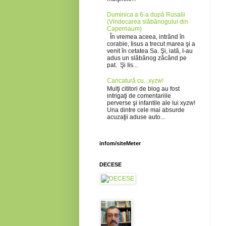
Duminica a 6-a după Rusalii
(Vindecarea slăbănogului din
Capernaum)
În vremea aceea, intrând în
corabie, Iisus a trecut marea şi a
venit în cetatea Sa. Şi, iată, I-au
adus un slăbănog zăcând pe
pat. Şi Iis...
Caricatură cu...xyzw!
Mulţi cititori de blog au fost
intrigaţi de comentariile
perverse şi infantile ale lui xyzw!
Una dintre cele mai absurde
acuzaţii aduse auto...
infom/siteMeter
DECESE