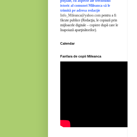
poştale, cu aspecte ale trecutului
istoric al comunei Mileanca să le
trimită pe adresa redacţie
Info_Mileanca@yahoo.com
pentru a fi
făcute publice (Redacţia, le copiază prin
mijloacele digitale – copiere după care le
înapoiază aparţinătorilor).
Calendar
Fanfara de copii Mileanca