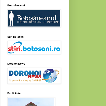
Botoșăneanul
Știri Botoșani
Dorohoi News
Publicitate