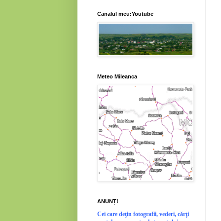
Canalul meu:Youtube
Meteo Mileanca
ANUNȚ!
Cei
care deţin fotografii, vederi, cărţi