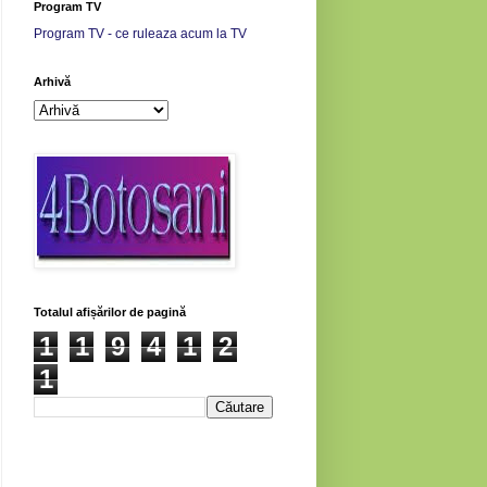
Program TV
Program TV - ce ruleaza acum la TV
Arhivă
Totalul afișărilor de pagină
1
1
9
4
1
2
1