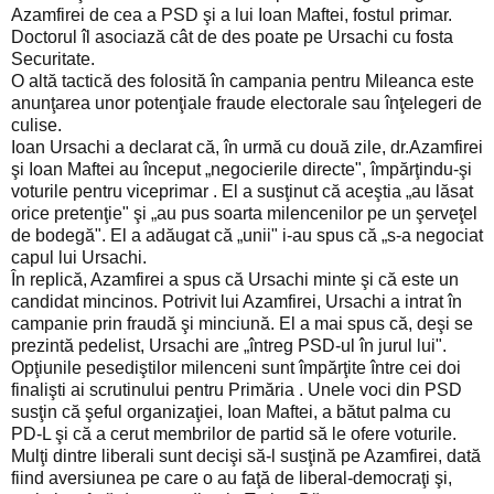
Azamfirei de cea a PSD şi a lui Ioan Maftei, fostul primar.
Doctorul îl asociază cât de des poate pe Ursachi cu fosta
Securitate.
O altă tactică des folosită în campania pentru Mileanca este
anunţarea unor potenţiale fraude electorale sau înţelegeri de
culise.
Ioan Ursachi a declarat că, în urmă cu două zile, dr.Azamfirei
şi Ioan Maftei au început „negocierile directe", împărţindu-şi
voturile pentru viceprimar . El a susţinut că aceştia „au lăsat
orice pretenţie" şi „au pus soarta milencenilor pe un şerveţel
de bodegă". El a adăugat că „unii" i-au spus că „s-a negociat
capul lui Ursachi.
În replică, Azamfirei a spus că Ursachi minte şi că este un
candidat mincinos. Potrivit lui Azamfirei, Ursachi a intrat în
campanie prin fraudă şi minciună. El a mai spus că, deşi se
prezintă pedelist, Ursachi are „întreg PSD-ul în jurul lui".
Opţiunile pesediştilor milenceni sunt împărţite între cei doi
finalişti ai scrutinului pentru Primăria . Unele voci din PSD
susţin că şeful organizaţiei, Ioan Maftei, a bătut palma cu
PD-L şi că a cerut membrilor de partid să le ofere voturile.
Mulţi dintre liberali sunt decişi să-l susţină pe Azamfirei, dată
fiind aversiunea pe care o au faţă de liberal-democraţi şi,