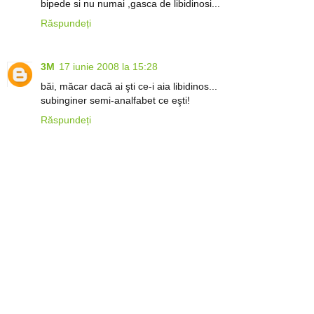
bipede si nu numai ,gasca de libidinosi...
Răspundeți
3M
17 iunie 2008 la 15:28
băi, măcar dacă ai şti ce-i aia libidinos...
subinginer semi-analfabet ce eşti!
Răspundeți