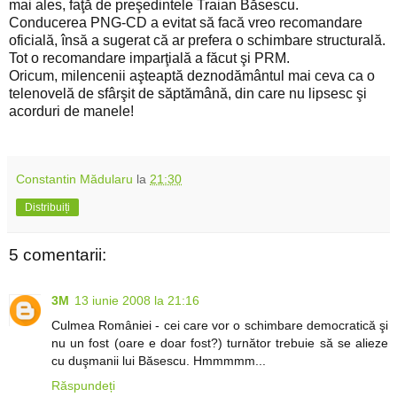
mai ales, faţă de preşedintele Traian Băsescu.
Conducerea PNG-CD a evitat să facă vreo recomandare
oficială, însă a sugerat că ar prefera o schimbare structurală.
Tot o recomandare imparţială a făcut şi PRM.
Oricum, milencenii aşteaptă deznodământul mai ceva ca o
telenovelă de sfârşit de săptămână, din care nu lipsesc şi
acorduri de manele!
Constantin Mădularu
la
21:30
Distribuiți
5 comentarii:
3M
13 iunie 2008 la 21:16
Culmea României - cei care vor o schimbare democratică şi
nu un fost (oare e doar fost?) turnător trebuie să se alieze
cu duşmanii lui Băsescu. Hmmmmm...
Răspundeți