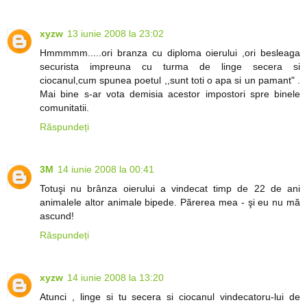
xyzw
13 iunie 2008 la 23:02
Hmmmmm.....ori branza cu diploma oierului ,ori besleaga
securista impreuna cu turma de linge secera si
ciocanul,cum spunea poetul ,,sunt toti o apa si un pamant" .
Mai bine s-ar vota demisia acestor impostori spre binele
comunitatii.
Răspundeți
3M
14 iunie 2008 la 00:41
Totuşi nu brânza oierului a vindecat timp de 22 de ani
animalele altor animale bipede. Părerea mea - şi eu nu mă
ascund!
Răspundeți
xyzw
14 iunie 2008 la 13:20
Atunci , linge si tu secera si ciocanul vindecatoru-lui de