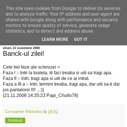
This site uses cookies from Google to deliver its services
Info MILEANCA
and to analyze traffic. Your IP address and user-agent are
shared with Google along with performance and security
metrics to ensure quality of service, generate usage
BINE AȚI VENIT! *Jurnal online de informație și opinie;
statistics, and to detect and address abuse.
Duminică 09 August, 2026
LEARN MORE
GOT IT
vineri, 21 noiembrie 2008
Banck-ul zilei!
Cele trei faze ale sclerozei >
Faza I :- Intri la toaleta, iti faci treaba si uiti sa tragi apa.
Faza II :- Intri, tragi apa si uiti de ce ai intrat.
Faza a III a :- Intri, termini treaba, tragi apa, dar uiti sa-ti dai
jos pantalonii !!!! ...:))
(21.11.2008 14:35:23 Papi_Chullo78)
Constantin Mădularu
la
18:42
Distribuiți