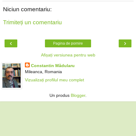
Niciun comentariu:
Trimiteți un comentariu
‹
›
Pagina de pornire
Afișați versiunea pentru web
Constantin Mădularu
Mileanca, Romania
Vizualizați profilul meu complet
Un produs
Blogger
.