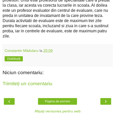
profesori. Unul este profesorul de specialitate care a predat
la clasa, iar acesta va corecta lucrarile in scoala. Al doilea
este un profesor evaluator din centrul de evaluare, care nu
preda in unitatea de invatamant de la care provine teza.
Durata activitatii de evaluare este de maximum trei zile
pentru fiecare scoala, incluzand si ziua in care s-a sustinut
proba, iar in centrele de evaluare, este de maximum patru
zile.
Constantin Mădularu
la
20:09
Distribuiți
Niciun comentariu:
Trimiteți un comentariu
‹
›
Pagina de pornire
Afișați versiunea pentru web