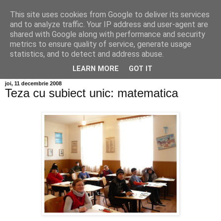
This site uses cookies from Google to deliver its services
Info MILEANCA
and to analyze traffic. Your IP address and user-agent are
shared with Google along with performance and security
metrics to ensure quality of service, generate usage
BINE AȚI VENIT! *Jurnal online de informație și opinie;
statistics, and to detect and address abuse.
Vineri 07 August, 2026
LEARN MORE
GOT IT
joi, 11 decembrie 2008
Teza cu subiect unic: matematica