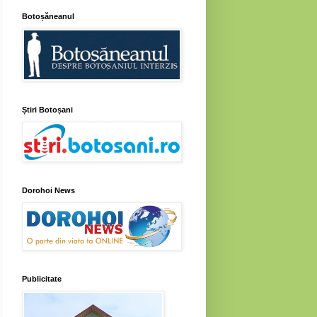
Botoșăneanul
Știri Botoșani
Dorohoi News
Publicitate