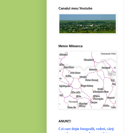
Canalul meu:Youtube
Meteo Mileanca
ANUNȚ!
Cei
care deţin fotografii, vederi, cărţi