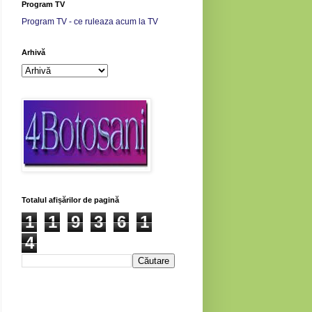
Program TV
Program TV - ce ruleaza acum la TV
Arhivă
Totalul afișărilor de pagină
1
1
9
3
6
1
4