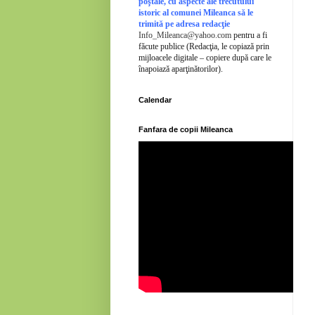
poştale, cu aspecte ale trecutului
istoric al comunei Mileanca să le
trimită pe adresa redacţie
Info_Mileanca@yahoo.com
pentru a fi
făcute publice (Redacţia, le copiază prin
mijloacele digitale – copiere după care le
înapoiază aparţinătorilor).
Calendar
Fanfara de copii Mileanca