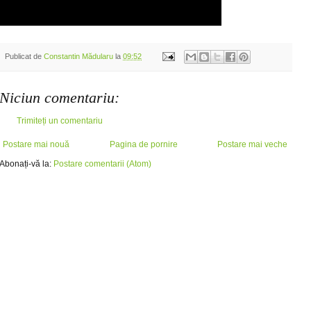
Publicat de
Constantin Mădularu
la
09:52
Niciun comentariu:
Trimiteți un comentariu
Postare mai nouă
Pagina de pornire
Postare mai veche
Abonați-vă la:
Postare comentarii (Atom)