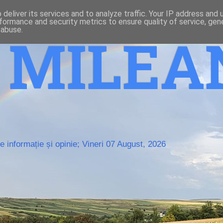
deliver its services and to analyze traffic. Your IP address and
formance and security metrics to ensure quality of service, ge
 abuse.
o MILE
 informație și opinie; Vineri 07 August, 2026