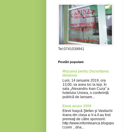
Tel:0741039941
Postări populare
Mișcarea pentru Dezvoltarea
Moldovei
Luni, 14 ianuarie 2019, ora
13,00, va avea loc la Iași, în
sala „Alexandru Ioan Cuza” a
hotelului Unirea, o conferință
publică de lansare...
Elevii anului 2008
Elevii Ivaşcă Ştefan şi Vasilachi
Ioana din clasa a-V-a A au fost
premiaţi de către sponsorii:
http://www.infomileanca.blogspo
t.com/ ., dna...