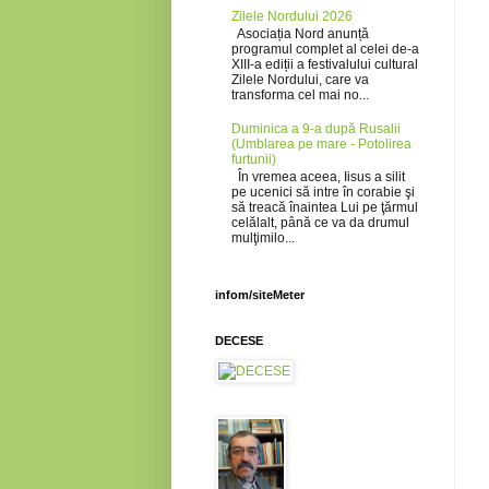
Zilele Nordului 2026
Asociația Nord anunță
programul complet al celei de-a
XIII-a ediții a festivalului cultural
Zilele Nordului, care va
transforma cel mai no...
Duminica a 9-a după Rusalii
(Umblarea pe mare - Potolirea
furtunii)
În vremea aceea, Iisus a silit
pe ucenici să intre în corabie şi
să treacă înaintea Lui pe ţărmul
celălalt, până ce va da drumul
mulţimilo...
infom/siteMeter
DECESE