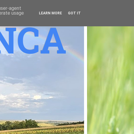
 user-agent
nerate usage
LEARN MORE
GOT IT
ANCA