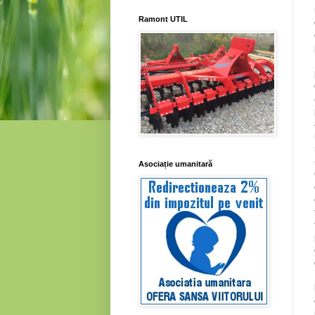
Ramont UTIL
Asociație umanitară