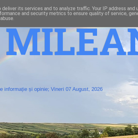
deliver its services and to analyze traffic. Your IP address and
formance and security metrics to ensure quality of service, ge
 abuse.
o MILE
 informație și opinie; Vineri 07 August, 2026