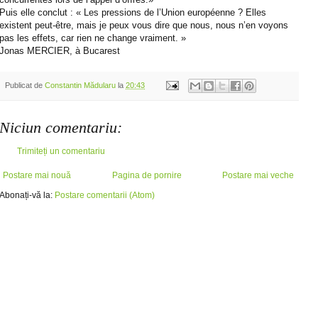
Puis elle conclut : « Les pressions de l’Union européenne ? Elles
existent peut-être, mais je peux vous dire que nous, nous n’en voyons
pas les effets, car rien ne change vraiment. »
Jonas MERCIER, à Bucarest
Publicat de
Constantin Mădularu
la
20:43
Niciun comentariu:
Trimiteți un comentariu
Postare mai nouă
Pagina de pornire
Postare mai veche
Abonați-vă la:
Postare comentarii (Atom)