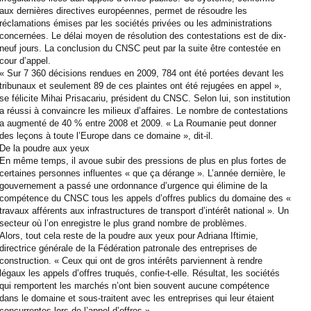
aux dernières directives européennes, permet de résoudre les
réclamations émises par les sociétés privées ou les administrations
concernées. Le délai moyen de résolution des contestations est de dix-
neuf jours. La conclusion du CNSC peut par la suite être contestée en
cour d’appel.
« Sur 7 360 décisions rendues en 2009, 784 ont été portées devant les
tribunaux et seulement 89 de ces plaintes ont été rejugées en appel »,
se félicite Mihai Prisacariu, président du CNSC. Selon lui, son institution
a réussi à convaincre les milieux d’affaires. Le nombre de contestations
a augmenté de 40 % entre 2008 et 2009. « La Roumanie peut donner
des leçons à toute l’Europe dans ce domaine », dit-il.
De la poudre aux yeux
En même temps, il avoue subir des pressions de plus en plus fortes de
certaines personnes influentes « que ça dérange ». L’année dernière, le
gouvernement a passé une ordonnance d’urgence qui élimine de la
compétence du CNSC tous les appels d’offres publics du domaine des «
travaux afférents aux infrastructures de transport d’intérêt national ». Un
secteur où l’on enregistre le plus grand nombre de problèmes.
Alors, tout cela reste de la poudre aux yeux pour Adriana Iftimie,
directrice générale de la Fédération patronale des entreprises de
construction. « Ceux qui ont de gros intérêts parviennent à rendre
légaux les appels d’offres truqués, confie-t-elle. Résultat, les sociétés
qui remportent les marchés n’ont bien souvent aucune compétence
dans le domaine et sous-traitent avec les entreprises qui leur étaient
concurrentes lors de l’appel d’offres.»