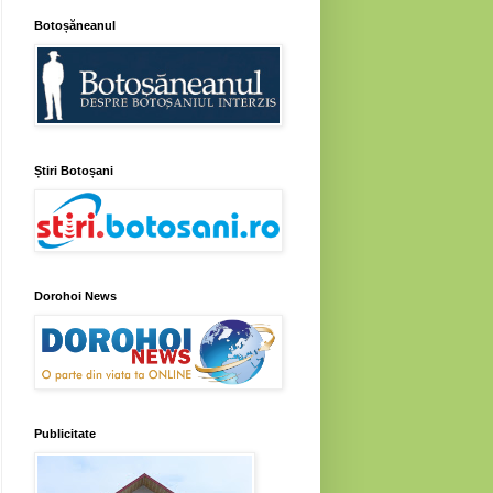
Botoșăneanul
Știri Botoșani
Dorohoi News
Publicitate