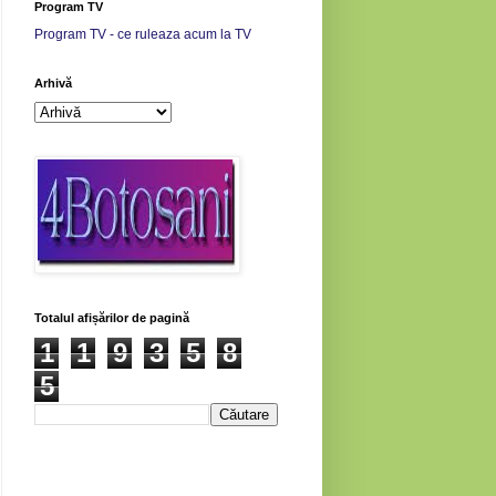
Program TV
Program TV - ce ruleaza acum la TV
Arhivă
Totalul afișărilor de pagină
1
1
9
3
5
8
5