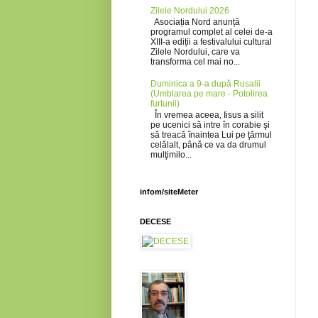
Zilele Nordului 2026
Asociația Nord anunță
programul complet al celei de-a
XIII-a ediții a festivalului cultural
Zilele Nordului, care va
transforma cel mai no...
Duminica a 9-a după Rusalii
(Umblarea pe mare - Potolirea
furtunii)
În vremea aceea, Iisus a silit
pe ucenici să intre în corabie şi
să treacă înaintea Lui pe ţărmul
celălalt, până ce va da drumul
mulţimilo...
infom/siteMeter
DECESE