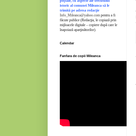
poştale, cu aspecte ale trecutului
istoric al comunei Mileanca să le
trimită pe adresa redacţie
Info_Mileanca@yahoo.com
pentru a fi
făcute publice (Redacţia, le copiază prin
mijloacele digitale – copiere după care le
înapoiază aparţinătorilor).
Calendar
Fanfara de copii Mileanca