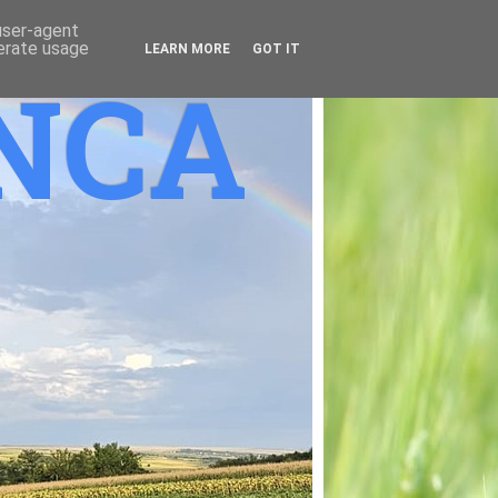
 user-agent
nerate usage
LEARN MORE
GOT IT
ANCA