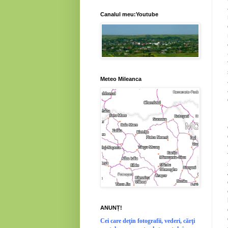
Canalul meu:Youtube
Meteo Mileanca
ANUNȚ!
Cei
care deţin fotografii, vederi, cărţi