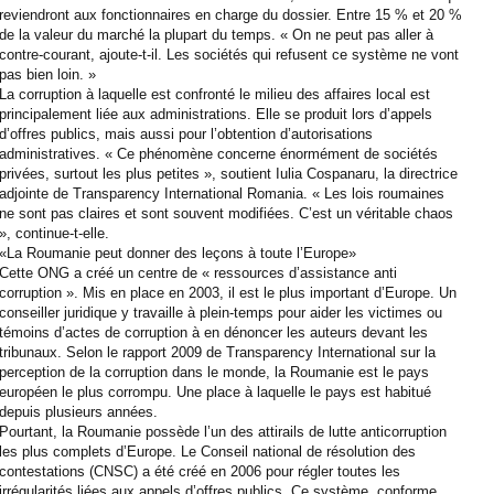
reviendront aux fonctionnaires en charge du dossier. Entre 15 % et 20 %
de la valeur du marché la plupart du temps. « On ne peut pas aller à
contre-courant, ajoute-t-il. Les sociétés qui refusent ce système ne vont
pas bien loin. »
La corruption à laquelle est confronté le milieu des affaires local est
principalement liée aux administrations. Elle se produit lors d’appels
d’offres publics, mais aussi pour l’obtention d’autorisations
administratives. « Ce phénomène concerne énormément de sociétés
privées, surtout les plus petites », soutient Iulia Cospanaru, la directrice
adjointe de Transparency International Romania. « Les lois roumaines
ne sont pas claires et sont souvent modifiées. C’est un véritable chaos
», continue-t-elle.
«La Roumanie peut donner des leçons à toute l’Europe»
Cette ONG a créé un centre de « ressources d’assistance anti
corruption ». Mis en place en 2003, il est le plus important d’Europe. Un
conseiller juridique y travaille à plein-temps pour aider les victimes ou
témoins d’actes de corruption à en dénoncer les auteurs devant les
tribunaux. Selon le rapport 2009 de Transparency International sur la
perception de la corruption dans le monde, la Roumanie est le pays
européen le plus corrompu. Une place à laquelle le pays est habitué
depuis plusieurs années.
Pourtant, la Roumanie possède l’un des attirails de lutte anticorruption
les plus complets d’Europe. Le Conseil national de résolution des
contestations (CNSC) a été créé en 2006 pour régler toutes les
irrégularités liées aux appels d’offres publics. Ce système, conforme