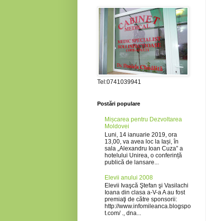
Tel:0741039941
Postări populare
Mișcarea pentru Dezvoltarea
Moldovei
Luni, 14 ianuarie 2019, ora
13,00, va avea loc la Iași, în
sala „Alexandru Ioan Cuza” a
hotelului Unirea, o conferință
publică de lansare...
Elevii anului 2008
Elevii Ivaşcă Ştefan şi Vasilachi
Ioana din clasa a-V-a A au fost
premiaţi de către sponsorii:
http://www.infomileanca.blogspo
t.com/ ., dna...