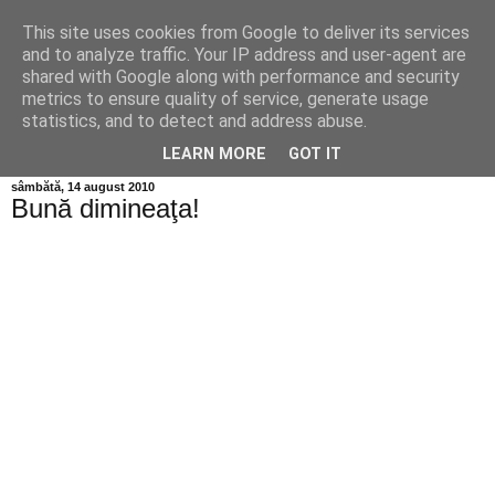
This site uses cookies from Google to deliver its services
Info MILEANCA
and to analyze traffic. Your IP address and user-agent are
shared with Google along with performance and security
metrics to ensure quality of service, generate usage
BINE AȚI VENIT! *Jurnal online de informație și opinie;
statistics, and to detect and address abuse.
Duminică 09 August, 2026
LEARN MORE
GOT IT
sâmbătă, 14 august 2010
Bună dimineaţa!