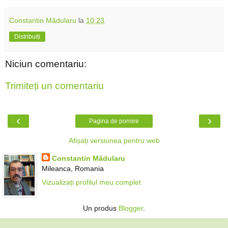
Constantin Mădularu
la
10:23
Distribuiți
Niciun comentariu:
Trimiteți un comentariu
‹
›
Pagina de pornire
Afișați versiunea pentru web
Constantin Mădularu
Mileanca, Romania
Vizualizați profilul meu complet
Un produs
Blogger
.