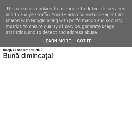
This site uses cookies from Google to deliver its services
Info MILEANCA
and to analyze traffic. Your IP address and user-agent are
shared with Google along with performance and security
metrics to ensure quality of service, generate usage
BINE AȚI VENIT! *Jurnal online de informație și opinie;
statistics, and to detect and address abuse.
Vineri 07 August, 2026
LEARN MORE
GOT IT
marți, 14 septembrie 2010
Bună dimineaţa!