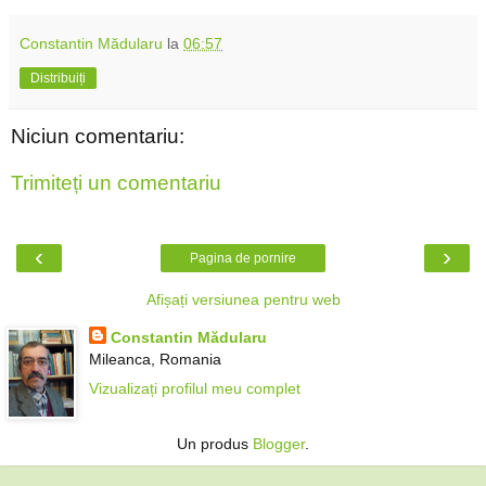
Constantin Mădularu
la
06:57
Distribuiți
Niciun comentariu:
Trimiteți un comentariu
‹
›
Pagina de pornire
Afișați versiunea pentru web
Constantin Mădularu
Mileanca, Romania
Vizualizați profilul meu complet
Un produs
Blogger
.