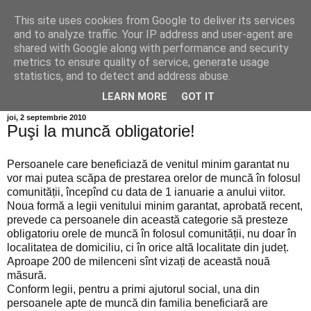
This site uses cookies from Google to deliver its services
Info MILEANCA
and to analyze traffic. Your IP address and user-agent are
shared with Google along with performance and security
metrics to ensure quality of service, generate usage
BINE AȚI VENIT! *Jurnal online de informație și opinie;
statistics, and to detect and address abuse.
Vineri 07 August, 2026
LEARN MORE
GOT IT
joi, 2 septembrie 2010
Puşi la muncă obligatorie!
Persoanele care beneficiază de venitul minim garantat nu
vor mai putea scăpa de prestarea orelor de muncă în folosul
comunității, începînd cu data de 1 ianuarie a anului viitor.
Noua formă a legii venitului minim garantat, aprobată recent,
prevede ca persoanele din această categorie să presteze
obligatoriu orele de muncă în folosul comunității, nu doar în
localitatea de domiciliu, ci în orice altă localitate din județ.
Aproape 200 de milenceni sînt vizați de această nouă
măsură.
Conform legii, pentru a primi ajutorul social, una din
persoanele apte de muncă din familia beneficiară are