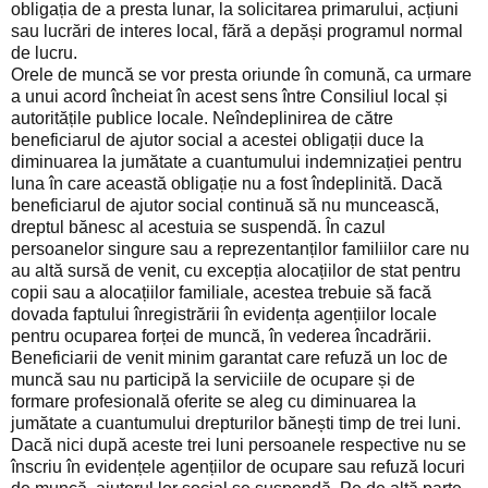
obligația de a presta lunar, la solicitarea primarului, acțiuni
sau lucrări de interes local, fără a depăși programul normal
de lucru.
Orele de muncă se vor presta oriunde în comună, ca urmare
a unui acord încheiat în acest sens între Consiliul local și
autoritățile publice locale. Neîndeplinirea de către
beneficiarul de ajutor social a acestei obligații duce la
diminuarea la jumătate a cuantumului indemnizației pentru
luna în care această obligație nu a fost îndeplinită. Dacă
beneficiarul de ajutor social continuă să nu muncească,
dreptul bănesc al acestuia se suspendă. În cazul
persoanelor singure sau a reprezentanților familiilor care nu
au altă sursă de venit, cu excepția alocațiilor de stat pentru
copii sau a alocațiilor familiale, acestea trebuie să facă
dovada faptului înregistrării în evidența agențiilor locale
pentru ocuparea forței de muncă, în vederea încadrării.
Beneficiarii de venit minim garantat care refuză un loc de
muncă sau nu participă la serviciile de ocupare și de
formare profesională oferite se aleg cu diminuarea la
jumătate a cuantumului drepturilor bănești timp de trei luni.
Dacă nici după aceste trei luni persoanele respective nu se
înscriu în evidențele agențiilor de ocupare sau refuză locuri