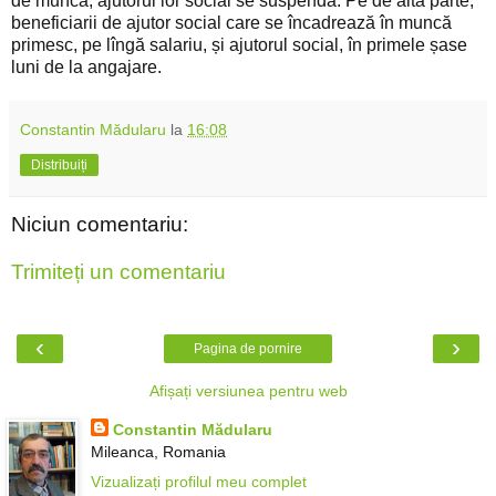
de muncă, ajutorul lor social se suspendă. Pe de altă parte,
beneficiarii de ajutor social care se încadrează în muncă
primesc, pe lîngă salariu, și ajutorul social, în primele șase
luni de la angajare.
Constantin Mădularu
la
16:08
Distribuiți
Niciun comentariu:
Trimiteți un comentariu
‹
›
Pagina de pornire
Afișați versiunea pentru web
Constantin Mădularu
Mileanca, Romania
Vizualizați profilul meu complet