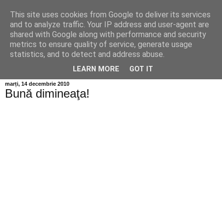
This site uses cookies from Google to deliver its services
Info MILEANCA
and to analyze traffic. Your IP address and user-agent are
shared with Google along with performance and security
metrics to ensure quality of service, generate usage
BINE AȚI VENIT! *Jurnal online de informație și opinie;
statistics, and to detect and address abuse.
Vineri 07 August, 2026
LEARN MORE
GOT IT
marți, 14 decembrie 2010
Bună dimineaţa!