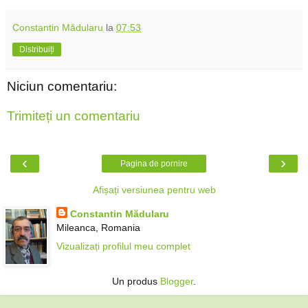
Constantin Mădularu
la
07:53
Distribuiți
Niciun comentariu:
Trimiteți un comentariu
‹
›
Pagina de pornire
Afișați versiunea pentru web
Constantin Mădularu
Mileanca, Romania
Vizualizați profilul meu complet
Un produs
Blogger
.