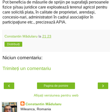
Pot beneficia de măsurile de sprijin pe suprafaţă persoanele
fizice şi/sau juridice care exploatează terenul agricol pentru
care solicită plata, în calitate de proprietari, arendaşi,
concesio-nari, administratori în cadrul asociaţiilor în
participaţiune etc., precizează APIA.
Constantin Mădularu
la
21:23
Distribuiți
Niciun comentariu:
Trimiteți un comentariu
‹
›
Pagina de pornire
Afișați versiunea pentru web
Constantin Mădularu
Mileanca, Romania