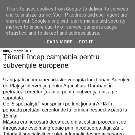
This site uses cookies from Google to deliver its services
Info MILEANCA
and to analyze traffic. Your IP address and user-agent are
shared with Google along with performance and security
metrics to ensure quality of service, generate usage
BINE AȚI VENIT! *Jurnal online de informație și opinie;
statistics, and to detect and address abuse.
Vineri 07 August, 2026
LEARN MORE
GOT IT
luni, 7 martie 2011
Ţăranii încep campania pentru
subvenţiile europene
5 angajați ai primăriei noastre vor ajuta funcţionarii Agenţiei
de Plăţi şi Intervenţie pentru Agricultură Darabani în
preluarea cererilor ţăranilor pentru subvenţia unică pe
suprafaţă.
Cei 5 specialişti îi vor sprijini pe funcţionarii APIA în
perioada preluării cererilor de la fermieri, respectiv până la
15 mai.
Măsura era necesară deoarece din acest an procedura de
înregistrare este mai greoaie prin introducerea digitizării.
Totodată specialiştii vor oferi informaţii despre accesarea